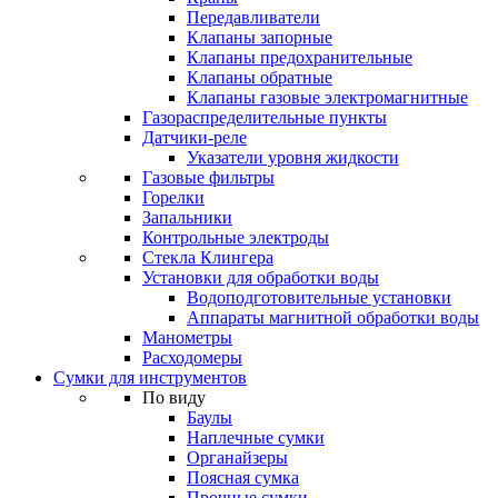
Передавливатели
Клапаны запорные
Клапаны предохранительные
Клапаны обратные
Клапаны газовые электромагнитные
Газораспределительные пункты
Датчики-реле
Указатели уровня жидкости
Газовые фильтры
Горелки
Запальники
Контрольные электроды
Стекла Клингера
Установки для обработки воды
Водоподготовительные установки
Аппараты магнитной обработки воды
Манометры
Расходомеры
Сумки для инструментов
По виду
Баулы
Наплечные сумки
Органайзеры
Поясная сумка
Прочные сумки