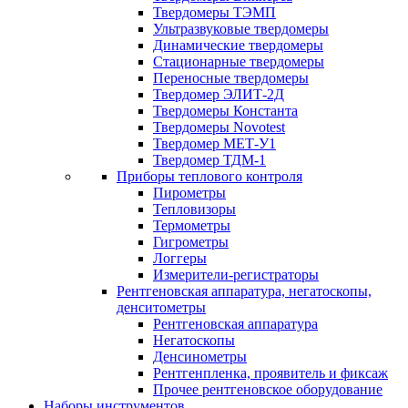
Твердомеры ТЭМП
Ультразвуковые твердомеры
Динамические твердомеры
Стационарные твердомеры
Переносные твердомеры
Твердомер ЭЛИТ-2Д
Твердомеры Константа
Твердомеры Novotest
Твердомер МЕТ-У1
Твердомер ТДМ-1
Приборы теплового контроля
Пирометры
Тепловизоры
Термометры
Гигрометры
Логгеры
Измерители-регистраторы
Рентгеновская аппаратура, негатоскопы,
денситометры
Рентгеновская аппаратура
Негатоскопы
Денсинометры
Рентгенпленка, проявитель и фиксаж
Прочее рентгеновское оборудование
Наборы инструментов