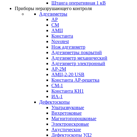
Штанга оперативная 1 кВ
Приборы неразрушающего контроля
Адгезиметры
АР
СМ
АМЦ
Константа
Novotest
Нож адгезиметр
Адгезиметры покрытий
Адгезиметр механический
Адгезиметр электронный
АР-2М
АМЦ-2-20 USB
Константа АР-решетка
СМ-1
Константа КН1
ИА-1
Дефектоскопы
Ультразвуковые
Вихретоковые
Магнитопорошковые
Электроискровые
Акустические
Дефектоскопы УД2