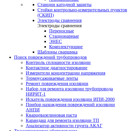
Станции катодной защиты
Стойки контрольно-измерительных пунктов
(СКИП)
Электроды сравнения
Электроды сравнения
Переносные
Стационарные
ЭНЕС
Комплектующие
Шаблоны сварщика
Поиск повреждений трубопроводов
Контроль сплошности изоляции
Контактное диагностирование
Измерители концентрации напряжения
Термоусаживаемые ленты
Ремонт повреждения изоляции
Набор для ремонта изоляции трубопровода
НИРИТ-1
Искатель повреждения изоляции ИПИ-2000
Прибор нахождения повреждений изоляции
АНПИ
Кварцевазелиновая паста
Карандаш для ремонта изоляции ТП
Анализатор активности грунта АКАГ
Трассопоисковое оборудование