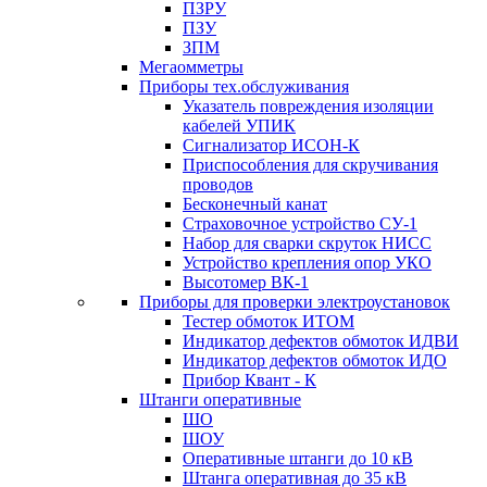
ПЗРУ
ПЗУ
ЗПМ
Мегаомметры
Приборы тех.обслуживания
Указатель повреждения изоляции
кабелей УПИК
Сигнализатор ИСОН-К
Приспособления для скручивания
проводов
Бесконечный канат
Страховочное устройство СУ-1
Набор для сварки скруток НИСС
Устройство крепления опор УКО
Высотомер ВК-1
Приборы для проверки электроустановок
Тестер обмоток ИТОМ
Индикатор дефектов обмоток ИДВИ
Индикатор дефектов обмоток ИДО
Прибор Квант - К
Штанги оперативные
ШО
ШОУ
Оперативные штанги до 10 кВ
Штанга оперативная до 35 кВ