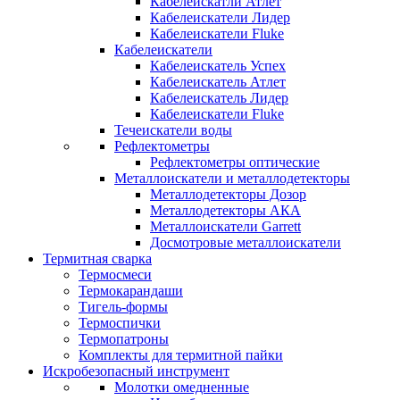
Кабелеискатли Атлет
Кабелеискатели Лидер
Кабелеискатели Fluke
Кабелеискатели
Кабелеискатель Успех
Кабелеискатель Атлет
Кабелеискатель Лидер
Кабелеискатели Fluke
Течеискатели воды
Рефлектометры
Рефлектометры оптические
Металлоискатели и металлодетекторы
Металлодетекторы Дозор
Металлодетекторы АКА
Металлоискатели Garrett
Досмотровые металлоискатели
Термитная сварка
Термосмеси
Термокарандаши
Тигель-формы
Термоспички
Термопатроны
Комплекты для термитной пайки
Искробезопасный инструмент
Молотки омедненные