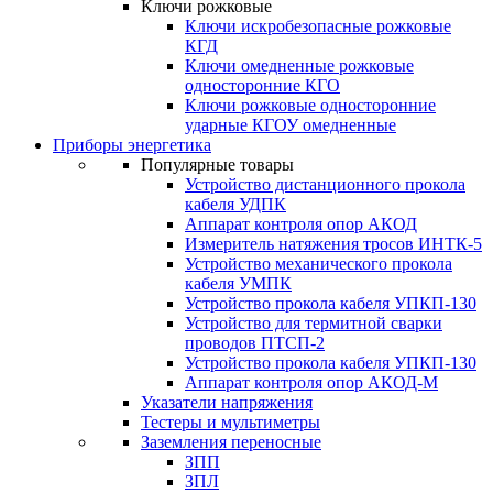
Ключи рожковые
Ключи искробезопасные рожковые
КГД
Ключи омедненные рожковые
односторонние КГО
Ключи рожковые односторонние
ударные КГОУ омедненные
Приборы энергетика
Популярные товары
Устройство дистанционного прокола
кабеля УДПК
Аппарат контроля опор АКОД
Измеритель натяжения тросов ИНТК-5
Устройство механического прокола
кабеля УМПК
Устройство прокола кабеля УПКП-130
Устройство для термитной сварки
проводов ПТСП-2
Устройство прокола кабеля УПКП-130
Аппарат контроля опор АКОД-М
Указатели напряжения
Тестеры и мультиметры
Заземления переносные
ЗПП
ЗПЛ