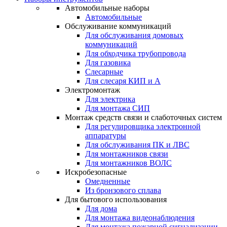
Автомобильные наборы
Автомобильные
Обслуживание коммуникаций
Для обслуживания домовых
коммуникаций
Для обходчика трубопровода
Для газовика
Слесарные
Для слесаря КИП и А
Электромонтаж
Для электрика
Для монтажа СИП
Монтаж средств связи и слаботочных систем
Для регулировщика электронной
аппаратуры
Для обслуживания ПК и ЛВС
Для монтажников связи
Для монтажников ВОЛС
Искробезопасные
Омедненные
Из бронзового сплава
Для бытового использования
Для дома
Для монтажа видеонаблюдения
Для монтажа пожарной сигнализации