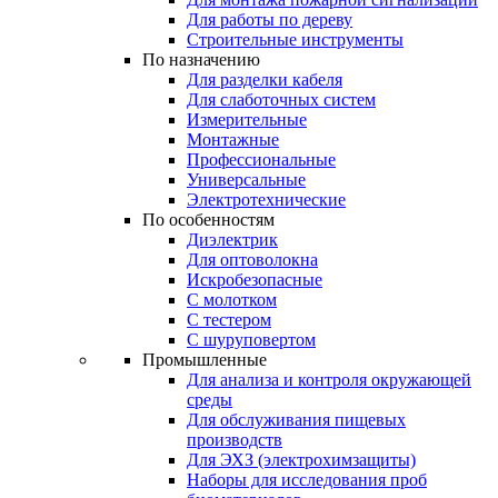
Для работы по дереву
Строительные инструменты
По назначению
Для разделки кабеля
Для слаботочных систем
Измерительные
Монтажные
Профессиональные
Универсальные
Электротехнические
По особенностям
Диэлектрик
Для оптоволокна
Искробезопасные
С молотком
С тестером
С шуруповертом
Промышленные
Для анализа и контроля окружающей
среды
Для обслуживания пищевых
производств
Для ЭХЗ (электрохимзащиты)
Наборы для исследования проб