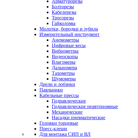
Арматурорезы
Болторезы
Кабелерезы
Тросорезы
Гайколомы
Молотки, бородки и зубила
Измерительный инструмент
Анемометры
Цифровые весы
Виброметры
Видеоскопы
Влагомеры
Дальномера
Тахометры
Шумомеры
Дрели и лобзики
Паяльники
Кабельные прессы
Гидравлические
Гидравлические неавтономные
Механические
Насадки пневматические
Головки торцевые
Пресс-клещи
Для монтажа СИП и ВЛ