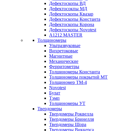
Дефектоскопы ВД
Дефектосокпы МД
Дефектоскопы Квазар
Дефектоскопы Константа
Дефектоскопы Корона
Дефектоскопы Novotest
А1212 MASTER
Толщиномеры
Ультразвуковые
Вихретоковые
Магнитные
Механические
Ферритометры
Толщиномеры Константа
Толщиномеры покрытий МТ
Толщиномер ТМ-4
Novotest
Булат
Тэмп
Толщиномеры УТ
Твердомеры
Твердомеры Роквелла
Твердомеры Бринелля
Твердомеры Шора
Твердомеры Виккерса