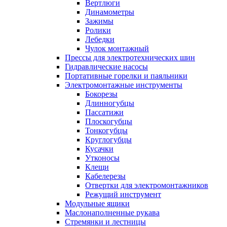
Вертлюги
Динамометры
Зажимы
Ролики
Лебедки
Чулок монтажный
Прессы для электротехнических шин
Гидравлические насосы
Портативные горелки и паяльники
Электромонтажные инструменты
Бокорезы
Длинногубцы
Пассатижи
Плоскогубцы
Тонкогубцы
Круглогубцы
Кусачки
Утконосы
Клещи
Кабелерезы
Отвертки для электромонтажников
Режущий инструмент
Модульные ящики
Маслонаполненные рукава
Стремянки и лестницы