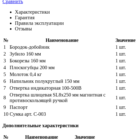
Сравнить
Характеристики
Гарантия
Правила эксплуатации
Отзывы
№
Наименование
Значение
1
Бородок-добойник
1 шт.
2
Зубило 160 мм
1 шт.
3
Бокорезы 160 мм
1 шт.
4
Плоскогубцы 200 мм
1 шт.
5
Молоток 0,4 кг
1 шт.
6
Напильник полукруглый 150 мм
1 шт.
7
Отвертка индикаторная 100-500В
1 шт.
Отвертка шлицевая SL8х250 мм магнитная с
8
1 шт.
противоскользящей ручкой
9
Паспорт
1 шт.
10
Сумка арт. С-003
1 шт.
Дополнительные характеристики
№
Наименование
Значение