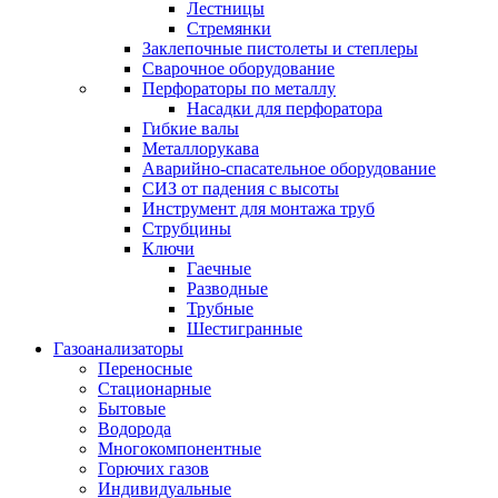
Лестницы
Стремянки
Заклепочные пистолеты и степлеры
Сварочное оборудование
Перфораторы по металлу
Насадки для перфоратора
Гибкие валы
Металлорукава
Аварийно-спасательное оборудование
СИЗ от падения с высоты
Инструмент для монтажа труб
Струбцины
Ключи
Гаечные
Разводные
Трубные
Шестигранные
Газоанализаторы
Переносные
Стационарные
Бытовые
Водорода
Многокомпонентные
Горючих газов
Индивидуальные