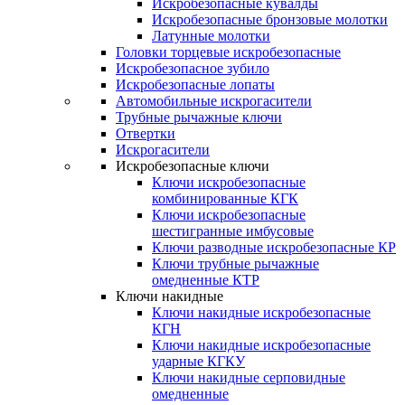
Искробезопасные кувалды
Искробезопасные бронзовые молотки
Латунные молотки
Головки торцевые искробезопасные
Искробезопасное зубило
Искробезопасные лопаты
Автомобильные искрогасители
Трубные рычажные ключи
Отвертки
Искрогасители
Искробезопасные ключи
Ключи искробезопасные
комбинированные КГК
Ключи искробезопасные
шестигранные имбусовые
Ключи разводные искробезопасные КР
Ключи трубные рычажные
омедненные КТР
Ключи накидные
Ключи накидные искробезопасные
КГН
Ключи накидные искробезопасные
ударные КГКУ
Ключи накидные серповидные
омедненные