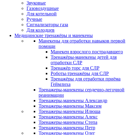
Звуковые
Газовоздушные
Для котельной
Ручные
Сигнализаторы газа
Для колодцев
Медицинские тренажёры и манекены
Манекены для отработки навыков первой
помощи
Манекен взрослого пострадавшего
Тренажёры-манекены детей для
отработки СЛР
Тренажёр торс для СЛР
Роботы-тренажёры для СЛР
Тренажёры для отработки приёма
Геймлиха
Тренажеры-манекены сердечно-легочной
реанимации
Тренажеры-манекены Александр
Тренажеры-манекены Максим
Тренажеры-манекены Илюша
Тренажеры-манекены Алекс
Тренажеры-манекены Степа
Тренажеры-манекены Петр
Тренажеры-манекены Олег