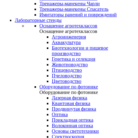
Тренажеры-манекены Чарли
Тренажеры-манекены Спасатель
Имитаторы ранений и повреждений
Лабораторные стенды
Оснащение агротехклассов
Оснащение агротехклассов
Агроинженерия
Аквакультура
Биотехнологии и пищевое
производство
Генетика и селекция
Животноводство
Птицеводство
Пчеловодство
Цветоводство
Оборудование по фотонике
Оборудование по фотонике
Лазерная физика
Квантовая физика
Продвинутая физика
Оптика
Прикладная оптика
Волоконная оптика
Основы светотехники
Спектроскопия