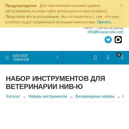
×
Предупреждение
Для обеспечения высокого уровня
8 (800) 700-19-50
обслуживания на этом сайте используются куки (cookies).
8 (495) 255-77-08
Продолжая его использование, вы соглашаетесь с тем, что куки
8 (347) 225-00-52
(cookies) будут сохраняться на вашем компьютере:
Принять
8 (986) 963-95-80
Пн-пт: 7.00-16.00 (Мск)
info@kvazar-ufa.com
0
КАТАЛОГ
ТОВАРОВ
НАБОР ИНСТРУМЕНТОВ ДЛЯ
ВЕТЕРИНАРИИ НИВ-Ю
Каталог
Наборы инструментов
Ветеринарные наборы
Наб