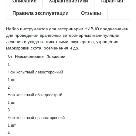
Описание
Характеристики
Гарантия
Правила эксплуатации
Отзывы
Набор инструментов для ветеринарии НИВ-Ю предназначен
для проведения врачебных ветеринарных
манипуляций:
лечения и ухода за животными, акушерства, укрощения,
маркировки скота, осеменения и др.
№
Наименование
Значение
1
Нож копытный левосторонний
1 шт.
2
Нож копытный обоюдоострый
1 шт.
3
Нож копытный правосторонний
1 шт.
4