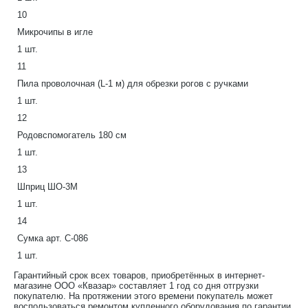
10
Микрочипы в игле
1 шт.
11
Пила проволочная (L-1 м) для обрезки рогов с ручками
1 шт.
12
Родовспомогатель 180 см
1 шт.
13
Шприц ШО-3М
1 шт.
14
Сумка арт. С-086
1 шт.
Гарантийный срок всех товаров, приобретённых в интернет-
магазине ООО «Квазар» составляет 1 год со дня отгрузки
покупателю. На протяжении этого времени покупатель может
воспользоваться ремонтом купленного оборудования по гарантии