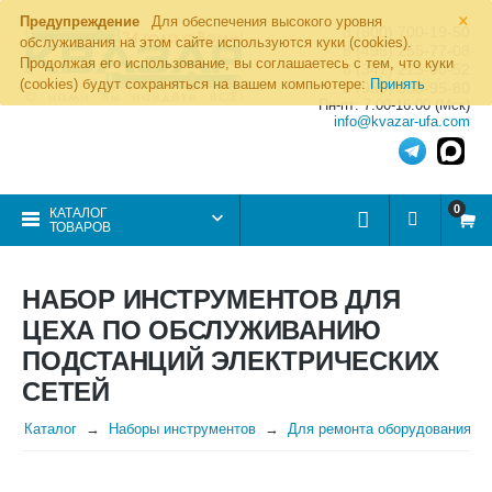
×
Предупреждение
Для обеспечения высокого уровня
8 (800) 700-19-50
обслуживания на этом сайте используются куки (cookies).
8 (495) 255-77-08
Продолжая его использование, вы соглашаетесь с тем, что куки
8 (347) 225-00-52
(cookies) будут сохраняться на вашем компьютере:
Принять
8 (986) 963-95-80
Пн-пт: 7.00-16.00 (Мск)
info@kvazar-ufa.com
0
КАТАЛОГ
ТОВАРОВ
НАБОР ИНСТРУМЕНТОВ ДЛЯ
ЦЕХА ПО ОБСЛУЖИВАНИЮ
ПОДСТАНЦИЙ ЭЛЕКТРИЧЕСКИХ
СЕТЕЙ
Каталог
Наборы инструментов
Для ремонта оборудования