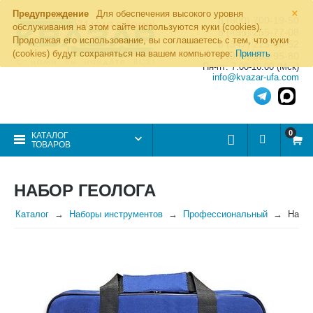
×
Предупреждение
Для обеспечения высокого уровня
8 (800) 700-19-50
обслуживания на этом сайте используются куки (cookies).
8 (495) 255-77-08
Продолжая его использование, вы соглашаетесь с тем, что куки
8 (347) 225-00-52
(cookies) будут сохраняться на вашем компьютере:
Принять
8 (986) 963-95-80
Пн-пт: 7.00-16.00 (Мск)
info@kvazar-ufa.com
0
КАТАЛОГ
ТОВАРОВ
НАБОР ГЕОЛОГА
Каталог
Наборы инструментов
Профессиональный
Набор