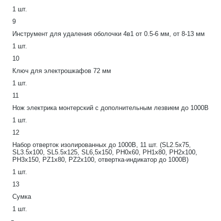
1 шт.
9
Инструмент для удаления оболочки 4в1 от 0.5-6 мм, от 8-13 мм
1 шт.
10
Ключ для электрошкафов 72 мм
1 шт.
11
Нож электрика монтерский с дополнительным лезвием до 1000В
1 шт.
12
Набор отверток изолированных до 1000В, 11 шт. (SL2.5x75,
SL3.5x100, SL5.5x125, SL6,5x150, PH0x60, PH1x80, PH2x100,
PH3x150, PZ1x80, PZ2x100, отвертка-индикатор до 1000В)
1 шт.
13
Сумка
1 шт.