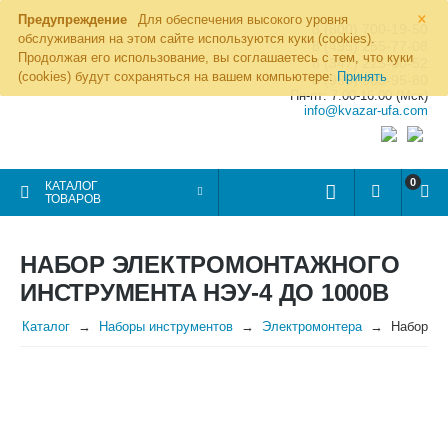
×
Предупреждение
Для обеспечения высокого уровня
8 (800) 700-19-50
обслуживания на этом сайте используются куки (cookies).
8 (495) 255-77-08
Продолжая его использование, вы соглашаетесь с тем, что куки
8 (347) 225-00-52
(cookies) будут сохраняться на вашем компьютере:
Принять
8 (986) 963-95-80
Пн-пт: 7.00-16.00 (Мск)
info@kvazar-ufa.com
0
КАТАЛОГ
ТОВАРОВ
НАБОР ЭЛЕКТРОМОНТАЖНОГО
ИНСТРУМЕНТА НЭУ-4 ДО 1000В
Каталог
Наборы инструментов
Электромонтера
Набор эл