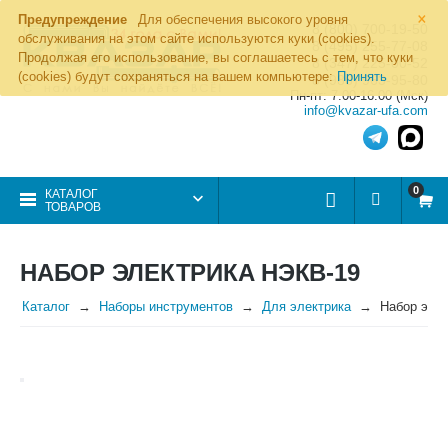
×
Предупреждение
Для обеспечения высокого уровня
8 (800) 700-19-50
обслуживания на этом сайте используются куки (cookies).
8 (495) 255-77-08
Продолжая его использование, вы соглашаетесь с тем, что куки
8 (347) 225-00-52
(cookies) будут сохраняться на вашем компьютере:
Принять
8 (986) 963-95-80
Пн-пт: 7.00-16.00 (Мск)
info@kvazar-ufa.com
0
КАТАЛОГ
ТОВАРОВ
НАБОР ЭЛЕКТРИКА НЭКВ-19
Каталог
Наборы инструментов
Для электрика
Набор эле