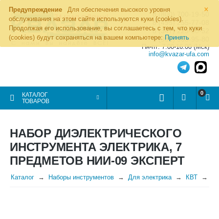
×
Предупреждение
Для обеспечения высокого уровня
8 (800) 700-19-50
обслуживания на этом сайте используются куки (cookies).
8 (495) 255-77-08
Продолжая его использование, вы соглашаетесь с тем, что куки
8 (347) 225-00-52
(cookies) будут сохраняться на вашем компьютере:
Принять
8 (986) 963-95-80
Пн-пт: 7.00-16.00 (Мск)
info@kvazar-ufa.com
0
КАТАЛОГ
ТОВАРОВ
НАБОР ДИЭЛЕКТРИЧЕСКОГО
ИНСТРУМЕНТА ЭЛЕКТРИКА, 7
ПРЕДМЕТОВ НИИ-09 ЭКСПЕРТ
Каталог
Наборы инструментов
Для электрика
КВТ
На