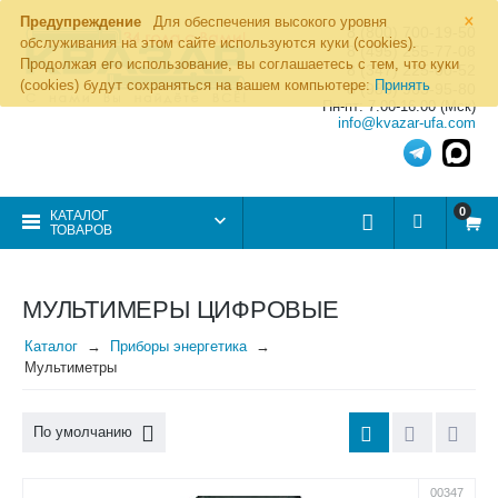
×
Предупреждение
Для обеспечения высокого уровня
8 (800) 700-19-50
обслуживания на этом сайте используются куки (cookies).
8 (495) 255-77-08
Продолжая его использование, вы соглашаетесь с тем, что куки
8 (347) 225-00-52
(cookies) будут сохраняться на вашем компьютере:
Принять
8 (986) 963-95-80
Пн-пт: 7.00-16.00 (Мск)
info@kvazar-ufa.com
0
КАТАЛОГ
ТОВАРОВ
МУЛЬТИМЕРЫ ЦИФРОВЫЕ
Каталог
Приборы энергетика
Мультиметры
По умолчанию
00347