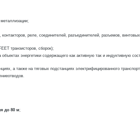
 металлизации;
 контакторов, реле, соединителей, разъединителей, разъемов, винтовы
EET транзисторов, сборок);
на объектах энергетики содержащего как активную так и индуктивную с
нциях, а также на тяговых подстанциях электрифицированного транспорт
лниеотводов.
я до 80 м
;