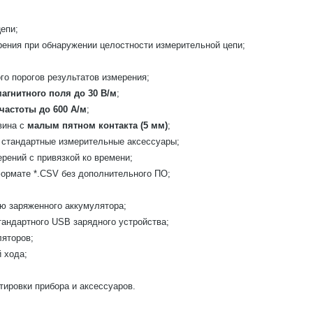
епи;
рения при обнаружении целостности измерительной цепи;
о порогов результатов измерения;
агнитного поля до 30 В/м
;
астоты до 600 А/м
;
вина с
малым пятном контакта (5 мм)
;
 стандартные измерительные аксессуары;
рений с привязкой ко времени;
формате *.CSV без дополнительного ПО;
ю заряженного аккумулятора;
тандартного USB зарядного устройства;
ляторов;
 хода;
тировки прибора и аксессуаров.