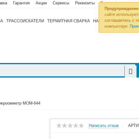
авка
Гарантия
Акции
Сервисы
Реквизиты
Контакты
Предупреждение
сайте используют
соглашаетесь с те
ТА
ТРАССОИСКАТЕЛИ
ТЕРМИТНАЯ СВАРКА
НАБОРЫ ИНСТРУМЕН
компьютере:
Прин
икроомметр МОМ-644
Написать отзыв
АРТИ