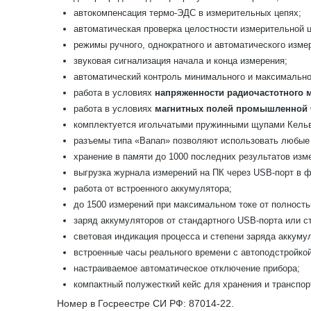
автокомпенсация термо-ЭДС в измерительных цепях;
автоматическая проверка целостности измерительной ц
режимы ручного, однократного и автоматического изме
звуковая сигнализация начала и конца измерения;
автоматический контроль минимального и максимальног
работа в условиях
напряженности радиочастотного м
работа в условиях
магнитных полей промышленной ч
комплектуется игольчатыми пружинными щупами Кель
разъемы типа «Banan» позволяют использовать любые
хранение в памяти до 1000 последних результатов изме
выгрузка журнала измерений на ПК через USB-порт в 
работа от встроенного аккумулятора;
до 1500 измерений при максимальном токе от полность
заряд аккумуляторов от стандартного USB-порта или с
световая индикация процесса и степени заряда аккуму
встроенные часы реального времени с автоподстройкой
настраиваемое автоматическое отключение прибора;
компактный полужесткий кейс для хранения и транспор
Номер в Госреестре СИ РФ: 87014-22.