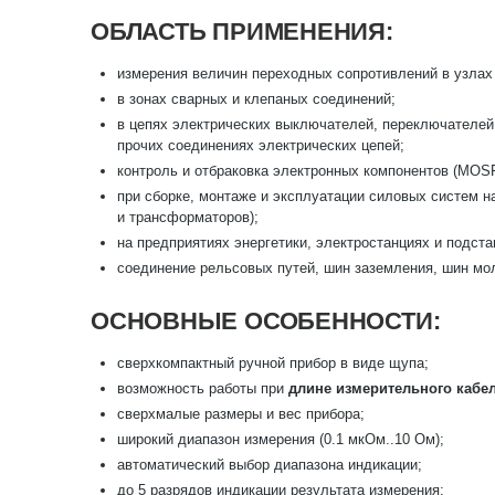
ОБЛАСТЬ ПРИМЕНЕНИЯ:
измерения величин переходных сопротивлений в узлах
в зонах сварных и клепаных соединений;
в цепях электрических выключателей, переключателей,
прочих соединениях электрических цепей;
контроль и отбраковка электронных компонентов (MOSF
при сборке, монтаже и эксплуатации силовых систем 
и трансформаторов);
на предприятиях энергетики, электростанциях и подста
соединение рельсовых путей, шин заземления, шин мо
ОСНОВНЫЕ ОСОБЕННОСТИ:
сверхкомпактный ручной прибор в виде щупа;
возможность работы при
длине измерительного кабел
сверхмалые размеры и вес прибора;
широкий диапазон измерения (0.1 мкОм..10 Ом);
автоматический выбор диапазона индикации;
до 5 разрядов индикации результата измерения;