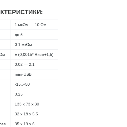
КТЕРИСТИКИ:
1 мкОм — 10 Ом
до 5
0.1 мкОм
кОм
± (0,0015* Rизм+1,5)
0.02 — 2.1
mini-USB
-15..+50
0.25
133 х 73 х 30
32 х 18 х 5.5
лее
35 х 19 х 6