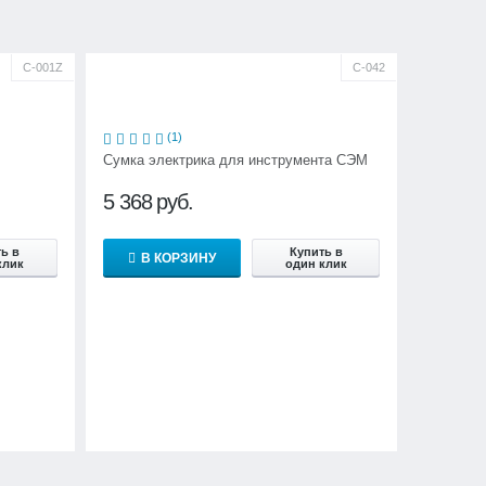
С-001Z
С-042
(1)
Сумка электрика для инструмента СЭМ
5 368
руб.
ь в
Купить в
В КОРЗИНУ
клик
один клик