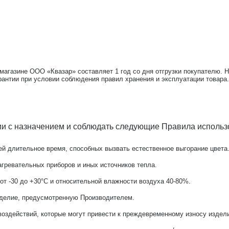
-магазине ООО «Квазар» составляет 1 год со дня отгрузки покупателю. 
рантии при условии соблюдения правил хранения и эксплуатации товара.
ии с назначением и соблюдать следующие Правила использ
й длительное время, способных вызвать естественное выгорание цвета
агревательных приборов и иных источников тепла.
от -30 до +30°С и относительной влажности воздуха 40-80%.
зделие, предусмотренную Производителем.
оздействий, которые могут привести к преждевременному износу издел