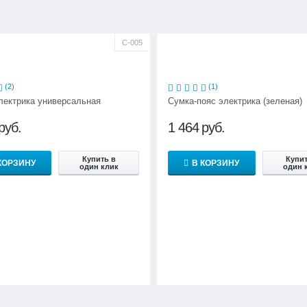
С-005
(2)
(1)
лектрика универсальная
Сумка-пояс электрика (зеленая)
руб.
1 464
руб.
Купить в
Купит
КОРЗИНУ
В КОРЗИНУ
один клик
один 