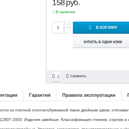
158
руб.
В наличии
+
В КОРЗИНУ
−
КУПИТЬ В ОДИН КЛИК
Сравнить
ентация
Гарантия
Правила эксплуатации
ется из плотной хлопчатобумажной ткани двойным швом, стягивает
2807-2003. Изделия швейные. Классификация стежков, строчек и 
 кожгалантерейные. Упаковка, маркировка, транспортирование и хр