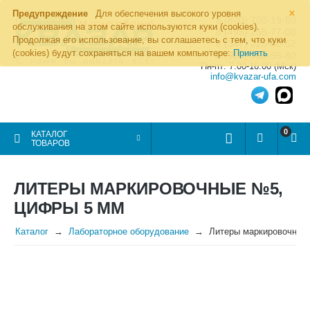
×
Предупреждение
Для обеспечения высокого уровня
8 (800) 700-19-50
обслуживания на этом сайте используются куки (cookies).
8 (495) 255-77-08
Продолжая его использование, вы соглашаетесь с тем, что куки
8 (347) 225-00-52
(cookies) будут сохраняться на вашем компьютере:
Принять
8 (986) 963-95-80
Пн-пт: 7.00-16.00 (Мск)
info@kvazar-ufa.com
0
КАТАЛОГ
ТОВАРОВ
ЛИТЕРЫ МАРКИРОВОЧНЫЕ №5,
ЦИФРЫ 5 ММ
Каталог
Лабораторное оборудование
Литеры маркировочные