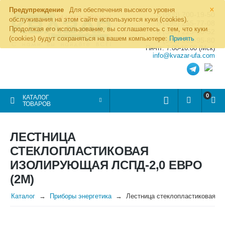
×
Предупреждение
Для обеспечения высокого уровня
8 (800) 700-19-50
обслуживания на этом сайте используются куки (cookies).
8 (495) 255-77-08
Продолжая его использование, вы соглашаетесь с тем, что куки
8 (347) 225-00-52
(cookies) будут сохраняться на вашем компьютере:
Принять
8 (986) 963-95-80
Пн-пт: 7.00-16.00 (Мск)
info@kvazar-ufa.com
0
КАТАЛОГ
ТОВАРОВ
ЛЕСТНИЦА
СТЕКЛОПЛАСТИКОВАЯ
ИЗОЛИРУЮЩАЯ ЛСПД-2,0 ЕВРО
(2М)
Каталог
Приборы энергетика
Лестница стеклопластиковая и