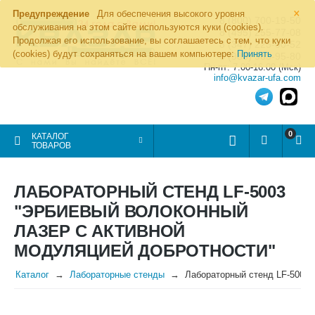
×
Предупреждение
Для обеспечения высокого уровня
8 (800) 700-19-50
обслуживания на этом сайте используются куки (cookies).
8 (495) 255-77-08
Продолжая его использование, вы соглашаетесь с тем, что куки
8 (347) 225-00-52
(cookies) будут сохраняться на вашем компьютере:
Принять
8 (986) 963-95-80
Пн-пт: 7.00-16.00 (Мск)
info@kvazar-ufa.com
0
КАТАЛОГ
ТОВАРОВ
ЛАБОРАТОРНЫЙ СТЕНД LF-5003
"ЭРБИЕВЫЙ ВОЛОКОННЫЙ
ЛАЗЕР С АКТИВНОЙ
МОДУЛЯЦИЕЙ ДОБРОТНОСТИ"
Каталог
Лабораторные стенды
Лабораторный стенд LF-5003 