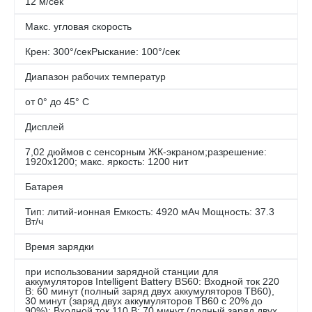
12 м/сек
Макс. угловая скорость
Крен: 300°/секРыскание: 100°/сек
Диапазон рабочих температур
от 0° до 45° C
Дисплей
7,02 дюймов с сенсорным ЖК-экраном;разрешение:
1920х1200; макс. яркость: 1200 нит
Батарея
Тип: литий-ионная Емкость: 4920 мАч Мощность: 37.3
Вт/ч
Время зарядки
при использовании зарядной станции для
аккумуляторов Intelligent Battery BS60: Входной ток 220
В: 60 минут (полный заряд двух аккумуляторов TB60),
30 минут (заряд двух аккумуляторов TB60 с 20% до
90%); Входной ток 110 В: 70 минут (полный заряд двух