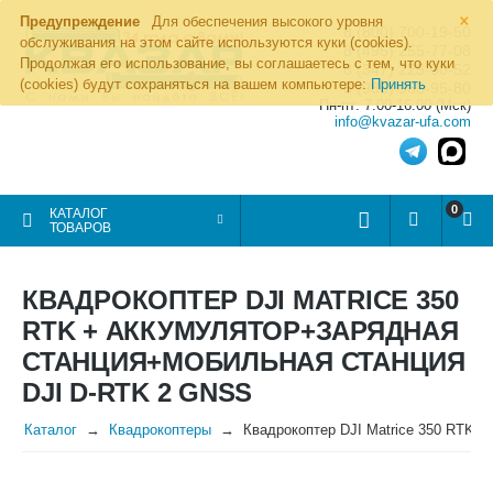
×
Предупреждение
Для обеспечения высокого уровня
8 (800) 700-19-50
обслуживания на этом сайте используются куки (cookies).
8 (495) 255-77-08
Продолжая его использование, вы соглашаетесь с тем, что куки
8 (347) 225-00-52
(cookies) будут сохраняться на вашем компьютере:
Принять
8 (986) 963-95-80
Пн-пт: 7.00-16.00 (Мск)
info@kvazar-ufa.com
0
КАТАЛОГ
ТОВАРОВ
КВАДРОКОПТЕР DJI MATRICE 350
RTK + АККУМУЛЯТОР+ЗАРЯДНАЯ
СТАНЦИЯ+МОБИЛЬНАЯ СТАНЦИЯ
DJI D-RTK 2 GNSS
Каталог
Квадрокоптеры
Квадрокоптер DJI Matrice 350 RTK 