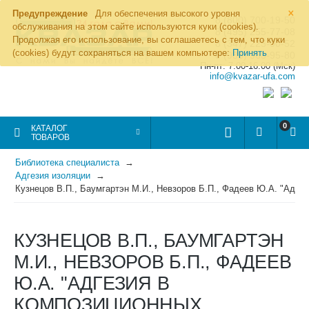
×
Предупреждение
Для обеспечения высокого уровня
8 (800) 700-19-50
обслуживания на этом сайте используются куки (cookies).
8 (495) 255-77-08
Продолжая его использование, вы соглашаетесь с тем, что куки
8 (347) 225-00-52
(cookies) будут сохраняться на вашем компьютере:
Принять
8 (986) 963-95-80
Пн-пт: 7.00-16.00 (Мск)
info@kvazar-ufa.com
0
КАТАЛОГ
ТОВАРОВ
Библиотека специалиста
Адгезия изоляции
Кузнецов В.П., Баумгартэн М.И., Невзоров Б.П., Фадеев Ю.А. "Адге
КУЗНЕЦОВ В.П., БАУМГАРТЭН
М.И., НЕВЗОРОВ Б.П., ФАДЕЕВ
Ю.А. "АДГЕЗИЯ В
КОМПОЗИЦИОННЫХ