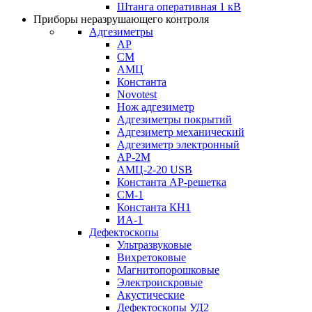
Штанга оперативная 1 кВ
Приборы неразрушающего контроля
Адгезиметры
АР
СМ
АМЦ
Константа
Novotest
Нож адгезиметр
Адгезиметры покрытий
Адгезиметр механический
Адгезиметр электронный
АР-2М
АМЦ-2-20 USB
Константа АР-решетка
СМ-1
Константа КН1
ИА-1
Дефектоскопы
Ультразвуковые
Вихретоковые
Магнитопорошковые
Электроискровые
Акустические
Дефектоскопы УД2