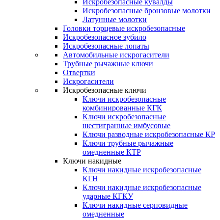
Искробезопасные кувалды
Искробезопасные бронзовые молотки
Латунные молотки
Головки торцевые искробезопасные
Искробезопасное зубило
Искробезопасные лопаты
Автомобильные искрогасители
Трубные рычажные ключи
Отвертки
Искрогасители
Искробезопасные ключи
Ключи искробезопасные
комбинированные КГК
Ключи искробезопасные
шестигранные имбусовые
Ключи разводные искробезопасные КР
Ключи трубные рычажные
омедненные КТР
Ключи накидные
Ключи накидные искробезопасные
КГН
Ключи накидные искробезопасные
ударные КГКУ
Ключи накидные серповидные
омедненные