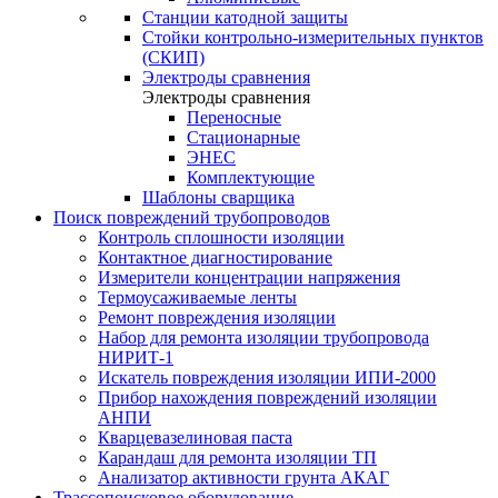
Станции катодной защиты
Стойки контрольно-измерительных пунктов
(СКИП)
Электроды сравнения
Электроды сравнения
Переносные
Стационарные
ЭНЕС
Комплектующие
Шаблоны сварщика
Поиск повреждений трубопроводов
Контроль сплошности изоляции
Контактное диагностирование
Измерители концентрации напряжения
Термоусаживаемые ленты
Ремонт повреждения изоляции
Набор для ремонта изоляции трубопровода
НИРИТ-1
Искатель повреждения изоляции ИПИ-2000
Прибор нахождения повреждений изоляции
АНПИ
Кварцевазелиновая паста
Карандаш для ремонта изоляции ТП
Анализатор активности грунта АКАГ
Трассопоисковое оборудование