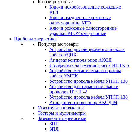
Ключи рожковые
Ключи искробезопасные рожковые
КГД
Ключи омедненные рожковые
односторонние КГО
Ключи рожковые односторонние
ударные КГОУ омедненные
Приборы энергетика
Популярные товары
Устройство дистанционного прокола
кабеля УДПК
Аппарат контроля опор АКОД
Измеритель натяжения тросов ИНТК-5
Устройство механического прокола
кабеля УМПК
Устройство прокола кабеля УПКП-130
Устройство для термитной сварки
проводов ПТСП-2
Устройство прокола кабеля УПКП-130
Аппарат контроля опор АКОД-М
Указатели напряжения
Тестеры и мультиметры
Заземления переносные
ЗПП
ЗПЛ