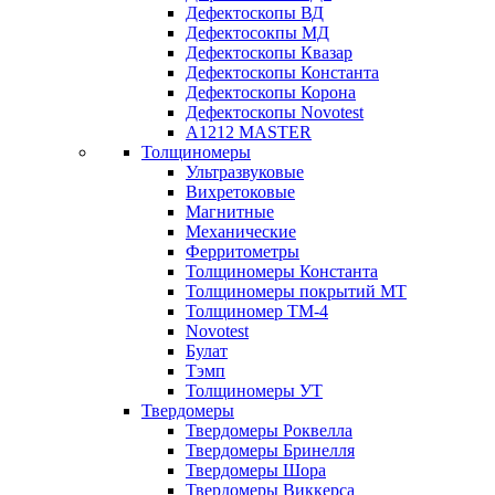
Дефектоскопы ВД
Дефектосокпы МД
Дефектоскопы Квазар
Дефектоскопы Константа
Дефектоскопы Корона
Дефектоскопы Novotest
А1212 MASTER
Толщиномеры
Ультразвуковые
Вихретоковые
Магнитные
Механические
Ферритометры
Толщиномеры Константа
Толщиномеры покрытий МТ
Толщиномер ТМ-4
Novotest
Булат
Тэмп
Толщиномеры УТ
Твердомеры
Твердомеры Роквелла
Твердомеры Бринелля
Твердомеры Шора
Твердомеры Виккерса