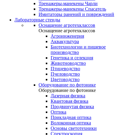
Тренажеры-манекены Чарли
Тренажеры-манекены Спасатель
Имитаторы ранений и повреждений
Лабораторные стенды
Оснащение агротехклассов
Оснащение агротехклассов
Агроинженерия
Аквакультура
Биотехнологии и пищевое
производство
Генетика и селекция
Животноводство
Птицеводство
Пчеловодство
Цветоводство
Оборудование по фотонике
Оборудование по фотонике
Лазерная физика
Квантовая физика
Продвинутая физика
Оптика
Прикладная оптика
Волоконная оптика
Основы светотехники
Спектроскопия