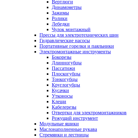
Вертлюги
Динамометры
Зажимы
Ролики
Лебедки
Чулок монтажный
Прессы для электротехнических шин
Гидравлические насосы
Портативные горелки и паяльники
Электромонтажные инструменты
Бокорезы
Длинногубцы
Пассатижи
Плоскогубцы
Тонкогубцы
Круглогубцы
Кусачки
Утконосы
Клещи
Кабелерезы
Отвертки для электромонтажников
Режущий инструмент
Модульные ящики
Маслонаполненные рукава
Стремянки и лестницы