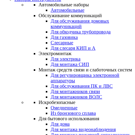
Автомобильные наборы
Автомобильные
Обслуживание коммуникаций
Для обслуживания домовых
коммуникаций
Для обходчика трубопровода
Для газовика
Слесарные
Для слесаря КИП и А
Электромонтаж
Для электрика
Для монтажа СИП
Монтаж средств связи и слаботочных систем
Для регулировщика электронной
аппаратуры
Для обслуживания ПК и ЛВС
Для монтажников связи
Для монтажников ВОЛС
Искробезопасные
Омедненные
Из бронзового сплава
Для бытового использования
Для дома
Для монтажа видеонаблюдения
Для монтажа пожарной сигнализации