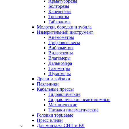
Арматурорезы
Болторезы
Кабелерезы
Тросорезы
Гайколомы
Молотки, бородки и зубила
Измерительный инструмент
Анемометры
Цифровые весы
Виброметры
Видеоскопы
Влагомеры
Дальномера
Тахометры
Шумомеры
Дрели и лобзики
Паяльники
Кабельные прессы
Гидравлические
Гидравлические неавтономные
Механические
Насадки пневматические
Головки торцевые
Пресс-клещи
Для монтажа СИП и ВЛ