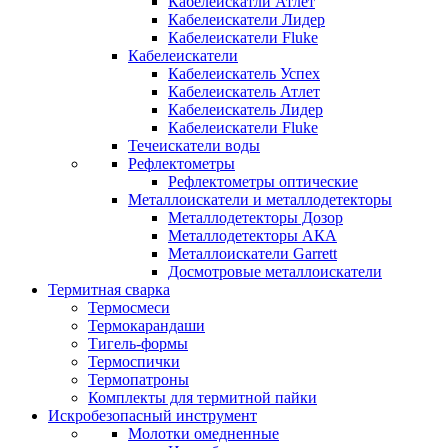
Кабелеискатли Атлет
Кабелеискатели Лидер
Кабелеискатели Fluke
Кабелеискатели
Кабелеискатель Успех
Кабелеискатель Атлет
Кабелеискатель Лидер
Кабелеискатели Fluke
Течеискатели воды
Рефлектометры
Рефлектометры оптические
Металлоискатели и металлодетекторы
Металлодетекторы Дозор
Металлодетекторы АКА
Металлоискатели Garrett
Досмотровые металлоискатели
Термитная сварка
Термосмеси
Термокарандаши
Тигель-формы
Термоспички
Термопатроны
Комплекты для термитной пайки
Искробезопасный инструмент
Молотки омедненные