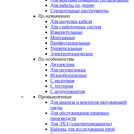
Для работы по дереву
Строительные инструменты
По назначению
Для разделки кабеля
Для слаботочных систем
Измерительные
Монтажные
Профессиональные
Универсальные
Электротехнические
По особенностям
Диэлектрик
Для оптоволокна
Искробезопасные
С молотком
С тестером
С шуруповертом
Промышленные
Для анализа и контроля окружающей
среды
Для обслуживания пищевых
производств
Для ЭХЗ (электрохимзащиты)
Наборы для исследования проб