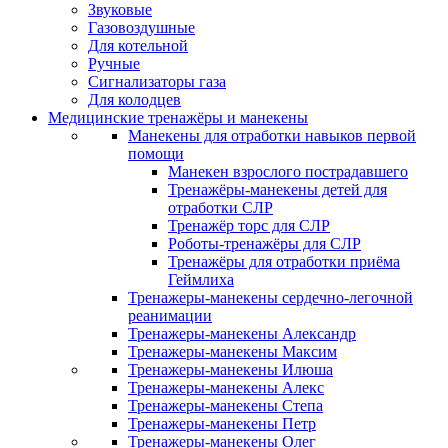
Звуковые
Газовоздушные
Для котельной
Ручные
Сигнализаторы газа
Для колодцев
Медицинские тренажёры и манекены
Манекены для отработки навыков первой
помощи
Манекен взрослого пострадавшего
Тренажёры-манекены детей для
отработки СЛР
Тренажёр торс для СЛР
Роботы-тренажёры для СЛР
Тренажёры для отработки приёма
Геймлиха
Тренажеры-манекены сердечно-легочной
реанимации
Тренажеры-манекены Александр
Тренажеры-манекены Максим
Тренажеры-манекены Илюша
Тренажеры-манекены Алекс
Тренажеры-манекены Степа
Тренажеры-манекены Петр
Тренажеры-манекены Олег