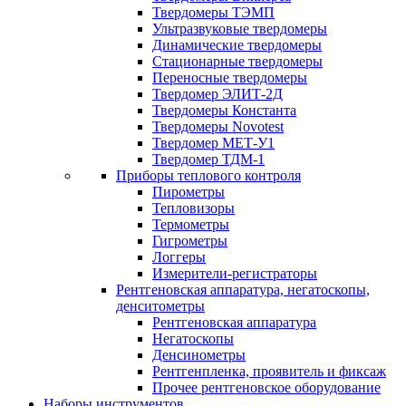
Твердомеры ТЭМП
Ультразвуковые твердомеры
Динамические твердомеры
Стационарные твердомеры
Переносные твердомеры
Твердомер ЭЛИТ-2Д
Твердомеры Константа
Твердомеры Novotest
Твердомер МЕТ-У1
Твердомер ТДМ-1
Приборы теплового контроля
Пирометры
Тепловизоры
Термометры
Гигрометры
Логгеры
Измерители-регистраторы
Рентгеновская аппаратура, негатоскопы,
денситометры
Рентгеновская аппаратура
Негатоскопы
Денсинометры
Рентгенпленка, проявитель и фиксаж
Прочее рентгеновское оборудование
Наборы инструментов