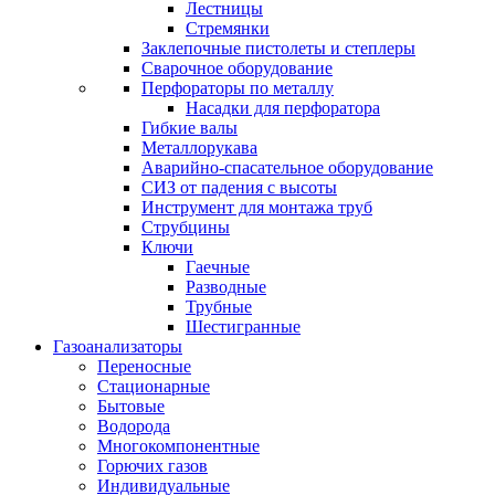
Лестницы
Стремянки
Заклепочные пистолеты и степлеры
Сварочное оборудование
Перфораторы по металлу
Насадки для перфоратора
Гибкие валы
Металлорукава
Аварийно-спасательное оборудование
СИЗ от падения с высоты
Инструмент для монтажа труб
Струбцины
Ключи
Гаечные
Разводные
Трубные
Шестигранные
Газоанализаторы
Переносные
Стационарные
Бытовые
Водорода
Многокомпонентные
Горючих газов
Индивидуальные