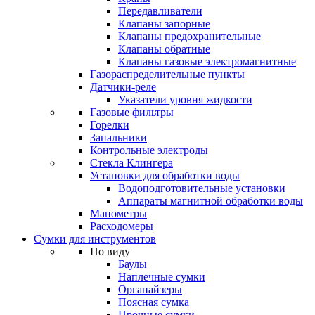
Передавливатели
Клапаны запорные
Клапаны предохранительные
Клапаны обратные
Клапаны газовые электромагнитные
Газораспределительные пункты
Датчики-реле
Указатели уровня жидкости
Газовые фильтры
Горелки
Запальники
Контрольные электроды
Стекла Клингера
Установки для обработки воды
Водоподготовительные установки
Аппараты магнитной обработки воды
Манометры
Расходомеры
Сумки для инструментов
По виду
Баулы
Наплечные сумки
Органайзеры
Поясная сумка
Прочные сумки