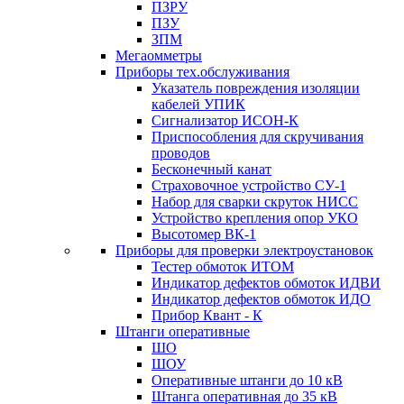
ПЗРУ
ПЗУ
ЗПМ
Мегаомметры
Приборы тех.обслуживания
Указатель повреждения изоляции
кабелей УПИК
Сигнализатор ИСОН-К
Приспособления для скручивания
проводов
Бесконечный канат
Страховочное устройство СУ-1
Набор для сварки скруток НИСС
Устройство крепления опор УКО
Высотомер ВК-1
Приборы для проверки электроустановок
Тестер обмоток ИТОМ
Индикатор дефектов обмоток ИДВИ
Индикатор дефектов обмоток ИДО
Прибор Квант - К
Штанги оперативные
ШО
ШОУ
Оперативные штанги до 10 кВ
Штанга оперативная до 35 кВ