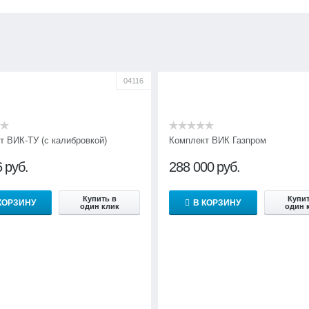
04116
т ВИК-ТУ (с калибровкой)
Комплект ВИК Газпром
6
руб.
288 000
руб.
Купить в
Купит
КОРЗИНУ
В КОРЗИНУ
один клик
один 