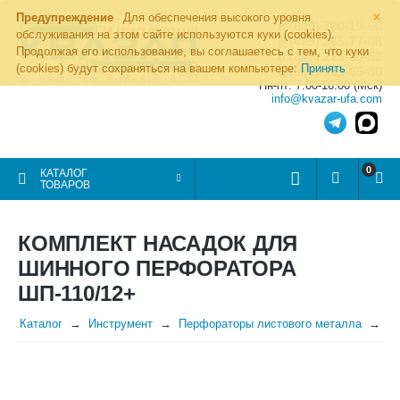
×
Предупреждение
Для обеспечения высокого уровня
8 (800) 700-19-50
обслуживания на этом сайте используются куки (cookies).
8 (495) 255-77-08
Продолжая его использование, вы соглашаетесь с тем, что куки
8 (347) 225-00-52
(cookies) будут сохраняться на вашем компьютере:
Принять
8 (986) 963-95-80
Пн-пт: 7.00-16.00 (Мск)
info@kvazar-ufa.com
0
КАТАЛОГ
ТОВАРОВ
КОМПЛЕКТ НАСАДОК ДЛЯ
ШИННОГО ПЕРФОРАТОРА
ШП-110/12+
Каталог
Инструмент
Перфораторы листового металла
Н