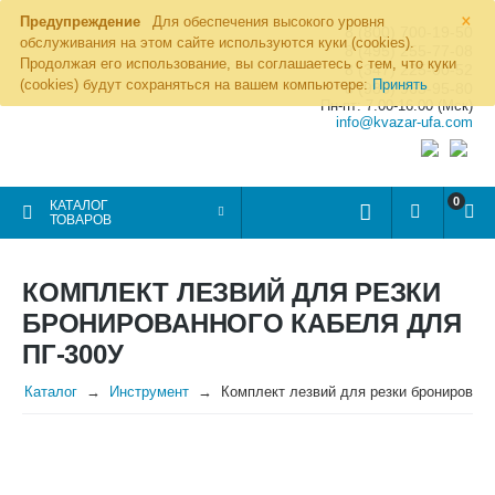
×
Предупреждение
Для обеспечения высокого уровня
8 (800) 700-19-50
обслуживания на этом сайте используются куки (cookies).
8 (495) 255-77-08
Продолжая его использование, вы соглашаетесь с тем, что куки
8 (347) 225-00-52
(cookies) будут сохраняться на вашем компьютере:
Принять
8 (986) 963-95-80
Пн-пт: 7.00-16.00 (Мск)
info@kvazar-ufa.com
0
КАТАЛОГ
ТОВАРОВ
КОМПЛЕКТ ЛЕЗВИЙ ДЛЯ РЕЗКИ
БРОНИРОВАННОГО КАБЕЛЯ ДЛЯ
ПГ-300У
Каталог
Инструмент
Комплект лезвий для резки бронированн