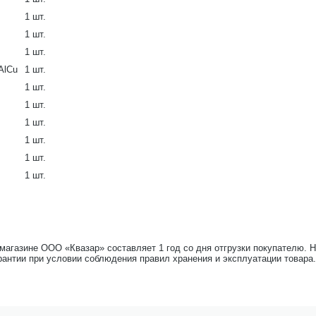
1 шт.
1 шт.
1 шт.
AlCu
1 шт.
1 шт.
1 шт.
1 шт.
1 шт.
1 шт.
1 шт.
-магазине ООО «Квазар» составляет 1 год со дня отгрузки покупателю. 
рантии при условии соблюдения правил хранения и эксплуатации товара.