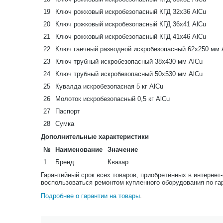
19
Ключ рожковый искробезопасный КГД 32х36 AlCu
20
Ключ рожковый искробезопасный КГД 36х41 AlCu
21
Ключ рожковый искробезопасный КГД 41х46 AlCu
22
Ключ гаечный разводной искробезопасный 62х250 мм 
23
Ключ трубный искробезопасный 38х430 мм AlCu
24
Ключ трубный искробезопасный 50х530 мм AlCu
25
Кувалда искробезопасная 5 кг AlCu
26
Молоток искробезопасный 0,5 кг AlCu
27
Паспорт
28
Сумка
Дополнительные характеристики
№
Наименование
Значение
1
Бренд
Квазар
Гарантийный срок всех товаров, приобретённых в интернет
воспользоваться ремонтом купленного оборудования по га
Подробнее о гарантии на товары
.