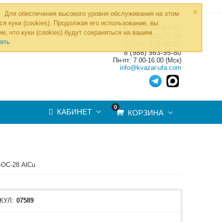
×
Для обеспечения высокого уровня обслуживания на этом
ся куки (cookies). Продолжая его использование, вы
8 (800) 700-19-50
»
м, что куки (cookies) будут сохраняться на вашем
ТОВ
8 (495) 255-77-08
ять
8 (347) 225-00-52
8 (986) 963-95-80
Пн-пт: 7.00-16.00 (Мск)
info@kvazar-ufa.com
0
КАБИНЕТ
КОРЗИНА
БОС-28 AlCu
КУЛ:
07589