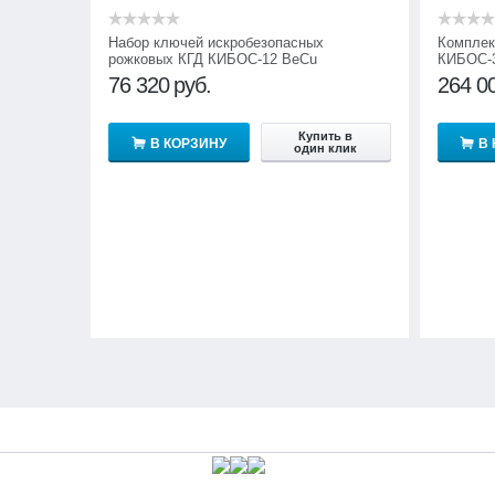
Набор ключей искробезопасных
Комплек
рожковых КГД КИБОС-12 BeCu
КИБОС-
76 320
руб.
264 0
Купить в
В КОРЗИНУ
В
один клик