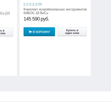
(1)
Комплект искробезопасных инструментов
КИБОС-18 BeCu
Cu (13
145 590
руб.
Купить в
ь в
В КОРЗИНУ
один клик
клик