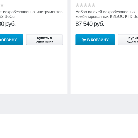
т искробезопасных инструментов
Набор ключей искробезопасных
32 BeCu
комбинированных КИБОС-КГК Be
шт.)
00
руб.
87 540
руб.
Купить в
Купит
 КОРЗИНУ
В КОРЗИНУ
один клик
один 