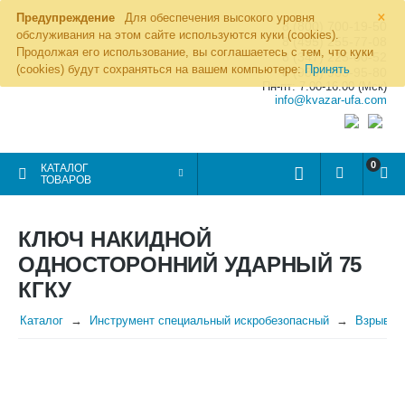
×
Предупреждение
Для обеспечения высокого уровня
8 (800) 700-19-50
обслуживания на этом сайте используются куки (cookies).
8 (495) 255-77-08
Продолжая его использование, вы соглашаетесь с тем, что куки
8 (347) 225-00-52
(cookies) будут сохраняться на вашем компьютере:
Принять
8 (986) 963-95-80
Пн-пт: 7.00-16.00 (Мск)
info@kvazar-ufa.com
0
КАТАЛОГ
ТОВАРОВ
КЛЮЧ НАКИДНОЙ
ОДНОСТОРОННИЙ УДАРНЫЙ 75
КГКУ
Каталог
Инструмент специальный искробезопасный
Взрывоб