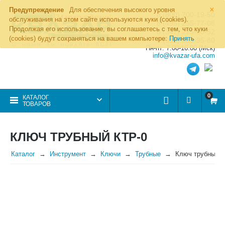
×
Предупреждение
Для обеспечения высокого уровня
8 (800) 700-19-50
обслуживания на этом сайте используются куки (cookies).
8 (495) 255-77-08
Продолжая его использование, вы соглашаетесь с тем, что куки
8 (347) 225-00-52
(cookies) будут сохраняться на вашем компьютере:
Принять
8 (986) 963-95-80
Пн-пт: 7.00-16.00 (Мск)
info@kvazar-ufa.com
0
КАТАЛОГ
ТОВАРОВ
КЛЮЧ ТРУБНЫЙ КТР-0
Каталог
Инструмент
Ключи
Трубные
Ключ трубный К