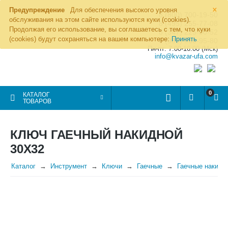
×
Предупреждение
Для обеспечения высокого уровня
8 (800) 700-19-50
обслуживания на этом сайте используются куки (cookies).
8 (495) 255-77-08
Продолжая его использование, вы соглашаетесь с тем, что куки
8 (347) 225-00-52
(cookies) будут сохраняться на вашем компьютере:
Принять
8 (986) 963-95-80
Пн-пт: 7.00-16.00 (Мск)
info@kvazar-ufa.com
0
КАТАЛОГ
ТОВАРОВ
КЛЮЧ ГАЕЧНЫЙ НАКИДНОЙ
30Х32
Каталог
Инструмент
Ключи
Гаечные
Гаечные накидн