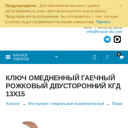
×
Предупреждение
Для обеспечения высокого уровня
8 (800) 700-19-50
обслуживания на этом сайте используются куки (cookies).
8 (495) 255-77-08
Продолжая его использование, вы соглашаетесь с тем, что куки
8 (347) 225-00-52
(cookies) будут сохраняться на вашем компьютере:
Принять
8 (986) 963-95-80
Пн-пт: 7.00-16.00 (Мск)
info@kvazar-ufa.com
0
КАТАЛОГ
ТОВАРОВ
КЛЮЧ ОМЕДНЕННЫЙ ГАЕЧНЫЙ
РОЖКОВЫЙ ДВУСТОРОННИЙ КГД
13Х15
Каталог
Инструмент специальный искробезопасный
Взрывоб