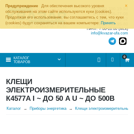
×
Предупреждение
Для обеспечения высокого уровня
8 (800) 700-19-50
обслуживания на этом сайте используются куки (cookies).
8 (495) 255-77-08
Продолжая его использование, вы соглашаетесь с тем, что куки
8 (347) 225-00-52
(cookies) будут сохраняться на вашем компьютере:
Принять
8 (986) 963-95-80
Пн-пт: 7.00-16.00 (Мск)
info@kvazar-ufa.com
0
КАТАЛОГ
ТОВАРОВ
КЛЕЩИ
ЭЛЕКТРОИЗМЕРИТЕЛЬНЫЕ
К4577А I ~ ДО 50 А U ~ ДО 500В
Каталог
Приборы энергетика
Клещи электроизмерительные