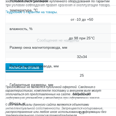
Условия эксплуатации:
воспользоваться ремонтом купленного оборудования по гарантии
при условии соблюдения правил хранения и эксплуатации товара.
o
температура,
С
Подробнее о гарантии на товары
.
от -10 до +50
влажность, %
до 98 при 25°С
Сообщения не найдены
Размер окна магнитопровода, мм
32х34
Разъём магнитопровода, мм
НАПИСАТЬ ОТЗЫВ
25
Габаритные размеры, мм
Предложение не является публичной офертой. Сведения о
характеристиках, комплекте поставки и внешнем виде могут
163х82х40
отличаться от представленных на сайте. Актуальную
информацию уточняйте у менеджера при оформлении заказа.
Масса, кг
© Все материалы данного сайта являются объектами
интеллектуальной собственности. Запрещается копирование,
распространение или любое иное использование информации без
0,3
предварительного согласия правообладателя.