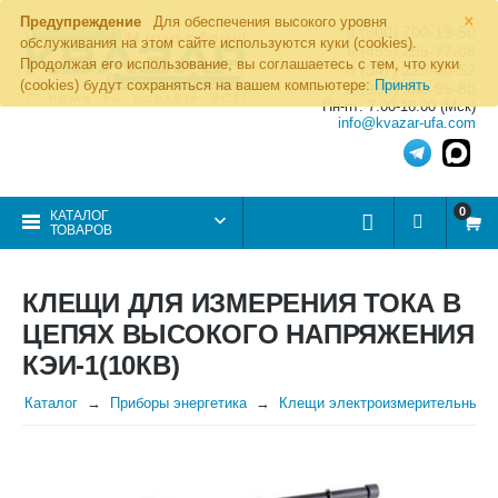
×
Предупреждение
Для обеспечения высокого уровня
8 (800) 700-19-50
обслуживания на этом сайте используются куки (cookies).
8 (495) 255-77-08
Продолжая его использование, вы соглашаетесь с тем, что куки
8 (347) 225-00-52
(cookies) будут сохраняться на вашем компьютере:
Принять
8 (986) 963-95-80
Пн-пт: 7.00-16.00 (Мск)
info@kvazar-ufa.com
0
КАТАЛОГ
ТОВАРОВ
КЛЕЩИ ДЛЯ ИЗМЕРЕНИЯ ТОКА В
ЦЕПЯХ ВЫСОКОГО НАПРЯЖЕНИЯ
КЭИ-1(10КВ)
Каталог
Приборы энергетика
Клещи электроизмерительные