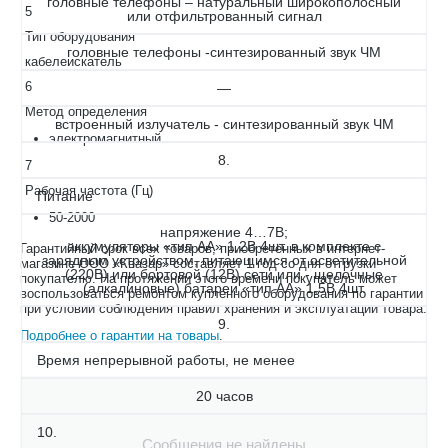
головные телефоны – натуральный широкополосный
5
или отфильтрованный сигнал
Тип оборудования
головные телефоны -синтезированный звук ЧМ
кабелеискатель
6
—
Метод определения
встроенный излучатель - синтезированный звук ЧМ
электромагнитный
8.
7
Рабочая частота (Гц)
Питание
50-2000
напряжение 4…7В;
аккумуляторы «тип АА» 1,2В 4шт. в комплекте с
Гарантийный срок всех товаров, приобретённых в интернет-
зарядным устройством, питающимся от осветительной
магазине ООО «Квазар» составляет 1 год со дня отгрузки
(220В) или бортовой (12В) сети или - щелочные
покупателю. На протяжении этого времени покупатель может
(алкалиновые) батареи «тип АА» 1,5В 4шт.
воспользоваться ремонтом купленного оборудования по гарантии
при условии соблюдения правил хранения и эксплуатации товара.
9.
Подробнее о гарантии на товары
.
Время непрерывной работы, не менее
20 часов
10.
Сообщения не найдены