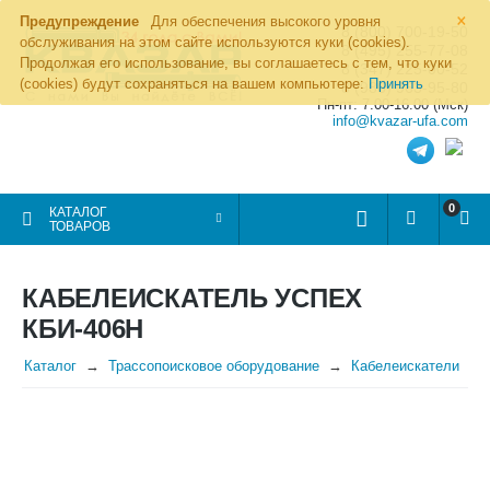
×
Предупреждение
Для обеспечения высокого уровня
8 (800) 700-19-50
обслуживания на этом сайте используются куки (cookies).
8 (495) 255-77-08
Продолжая его использование, вы соглашаетесь с тем, что куки
8 (347) 225-00-52
(cookies) будут сохраняться на вашем компьютере:
Принять
8 (986) 963-95-80
Пн-пт: 7.00-16.00 (Мск)
info@kvazar-ufa.com
0
КАТАЛОГ
ТОВАРОВ
КАБЕЛЕИСКАТЕЛЬ УСПЕХ
КБИ-406Н
Каталог
Трассопоисковое оборудование
Кабелеискатели