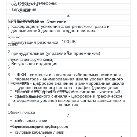
головные телефоны;
0,1…2,00 кГц
Тип питания
сумка.
5.
от приемника
№
Наименование
Значение
Коэффициент усиления электрического тракта и
1
динамический диапазон входного сигнала
4.
Бренд
100 dB
Коммутация резонанса
Успех
2
6.
принудительная (управляется приемником)
Глубина обнаружения(м)
Визуальная индикация
6
ЖКИ - символы и значения выбираемых режимов и
3
параметров - анимированная шкала уровня входного
Назначение
сигнала - цифровое значение и анимированная шкала
уровня выходного сигнала - график (движущаяся
обнаружение скрытой проводки
диаграмма) уровня выходного сигнала - частотный
спектр выходного сигнала - цифровое и графическое
трассировка
отображение уровней выходного сигнала записанных в
«памяти»
4
Объект поиска
7.
кабельные линии
Звуковая индикация
металлический трубопровод
силовые кабельные линии