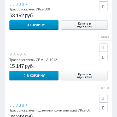
(2)
Масса электронного блока, не более
Трассоискатель ИКкт-300
0,46 кг
53 192
руб.
Купить в
В КОРЗИНУ
один клик
01999
Трассоискатель CEM LA-1012
15 147
руб.
Купить в
В КОРЗИНУ
один клик
00198
(3)
Трассоискатель подземных коммуникаций ИКкт-50
28 243
руб.