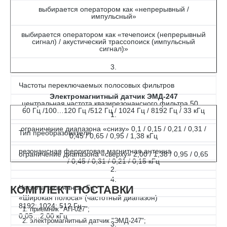
выбирается оператором как «непрерывный /
импульсный»
выбирается оператором как «течепоиск (непрерывный
сигнал) / акустический трассопоиск (импульсный
сигнал)»
3.
Частоты переключаемых полосовых фильтров
Электромагнитный датчик ЭМД-247
центральная частота квазирезонансного фильтра 50…
60 Гц /100…120 Гц /512 Гц / 1024 Гц / 8192 Гц / 33 кГц
1.
ограничение диапазона «снизу» 0,1 / 0,15 / 0,21 / 0,31 /
Тип преобразователя
0,45 / 0,65 / 0,95 / 1,38 кГц
резонансная ферритовая магнитная антенна
ограничение диапазона «сверху» 2,00 / 1,38 / 0,95 / 0,65
/ 0,45 / 0,31 / 0,21 / 0,15 кГц
2.
4.
КОМПЛЕКТ ПОСТАВКИ
Частота резонанса, Гц
«Широкая полоса» (частотный диапазон)
8192; 1024; 512 Гц
приемник "АП-027";
0,05…2,00 кГц
электромагнитный датчик "ЭМД-247";
3.