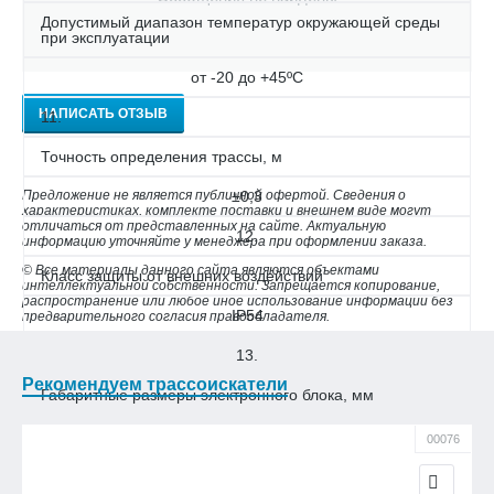
Допустимый диапазон температур окружающей среды
при эксплуатации
от -20 до +45ºС
НАПИСАТЬ ОТЗЫВ
11.
Точность определения трассы, м
Предложение не является публичной офертой. Сведения о
±0,3
характеристиках, комплекте поставки и внешнем виде могут
отличаться от представленных на сайте. Актуальную
12.
информацию уточняйте у менеджера при оформлении заказа.
© Все материалы данного сайта являются объектами
Класс защиты от внешних воздействий
интеллектуальной собственности. Запрещается копирование,
распространение или любое иное использование информации без
IP54
предварительного согласия правообладателя.
13.
Рекомендуем трассоискатели
Габаритные размеры электронного блока, мм
220х102х42
00076
14.