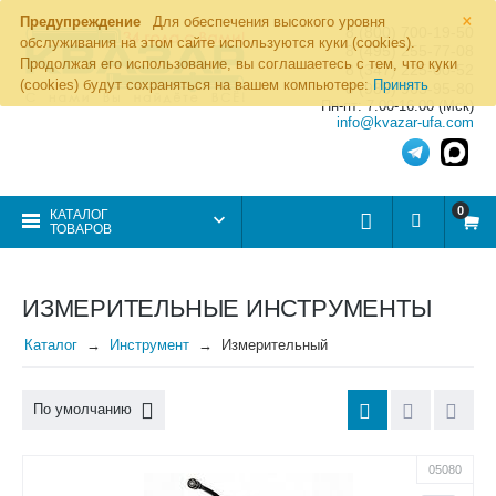
×
Предупреждение
Для обеспечения высокого уровня
8 (800) 700-19-50
обслуживания на этом сайте используются куки (cookies).
8 (495) 255-77-08
Продолжая его использование, вы соглашаетесь с тем, что куки
8 (347) 225-00-52
(cookies) будут сохраняться на вашем компьютере:
Принять
8 (986) 963-95-80
Пн-пт: 7.00-16.00 (Мск)
info@kvazar-ufa.com
0
КАТАЛОГ
ТОВАРОВ
ИЗМЕРИТЕЛЬНЫЕ ИНСТРУМЕНТЫ
Каталог
Инструмент
Измерительный
По умолчанию
05080