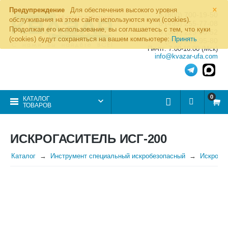
×
Предупреждение
Для обеспечения высокого уровня
8 (800) 700-19-50
обслуживания на этом сайте используются куки (cookies).
8 (495) 255-77-08
Продолжая его использование, вы соглашаетесь с тем, что куки
8 (347) 225-00-52
(cookies) будут сохраняться на вашем компьютере:
Принять
8 (986) 963-95-80
Пн-пт: 7.00-16.00 (Мск)
info@kvazar-ufa.com
0
КАТАЛОГ
ТОВАРОВ
ИСКРОГАСИТЕЛЬ ИСГ-200
Каталог
Инструмент специальный искробезопасный
Искрога