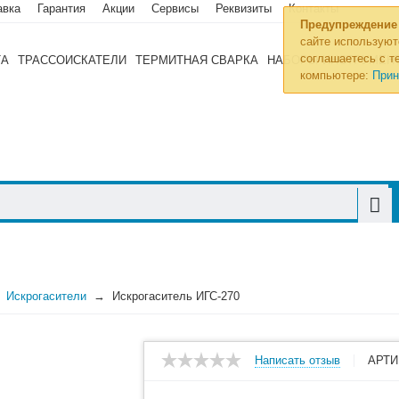
авка
Гарантия
Акции
Сервисы
Реквизиты
Контакты
Предупреждение
сайте используют
соглашаетесь с те
ТА
ТРАССОИСКАТЕЛИ
ТЕРМИТНАЯ СВАРКА
НАБОРЫ ИНСТРУМЕН
компьютере:
Прин
Искрогасители
Искрогаситель ИГС-270
Написать отзыв
АРТИ