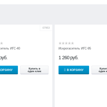
07953
ситель ИГС-40
Искрогаситель ИГС-95
руб.
1 260
руб.
Купить в
Купит
КОРЗИНУ
В КОРЗИНУ
один клик
один 