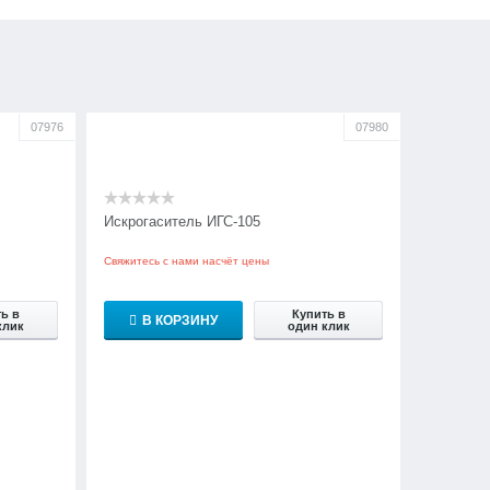
07976
07980
Искрогаситель ИГС-105
Свяжитесь с нами насчёт цены
ь в
Купить в
В КОРЗИНУ
клик
один клик