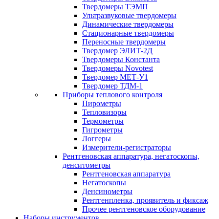
Твердомеры ТЭМП
Ультразвуковые твердомеры
Динамические твердомеры
Стационарные твердомеры
Переносные твердомеры
Твердомер ЭЛИТ-2Д
Твердомеры Константа
Твердомеры Novotest
Твердомер МЕТ-У1
Твердомер ТДМ-1
Приборы теплового контроля
Пирометры
Тепловизоры
Термометры
Гигрометры
Логгеры
Измерители-регистраторы
Рентгеновская аппаратура, негатоскопы,
денситометры
Рентгеновская аппаратура
Негатоскопы
Денсинометры
Рентгенпленка, проявитель и фиксаж
Прочее рентгеновское оборудование
Наборы инструментов