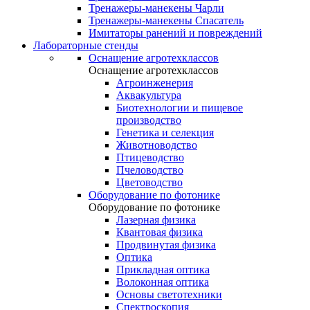
Тренажеры-манекены Чарли
Тренажеры-манекены Спасатель
Имитаторы ранений и повреждений
Лабораторные стенды
Оснащение агротехклассов
Оснащение агротехклассов
Агроинженерия
Аквакультура
Биотехнологии и пищевое
производство
Генетика и селекция
Животноводство
Птицеводство
Пчеловодство
Цветоводство
Оборудование по фотонике
Оборудование по фотонике
Лазерная физика
Квантовая физика
Продвинутая физика
Оптика
Прикладная оптика
Волоконная оптика
Основы светотехники
Спектроскопия