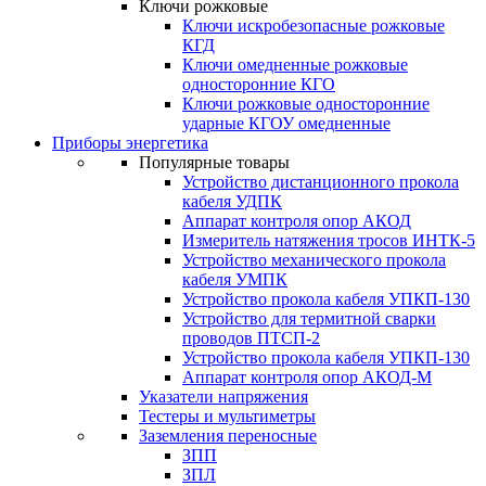
Ключи рожковые
Ключи искробезопасные рожковые
КГД
Ключи омедненные рожковые
односторонние КГО
Ключи рожковые односторонние
ударные КГОУ омедненные
Приборы энергетика
Популярные товары
Устройство дистанционного прокола
кабеля УДПК
Аппарат контроля опор АКОД
Измеритель натяжения тросов ИНТК-5
Устройство механического прокола
кабеля УМПК
Устройство прокола кабеля УПКП-130
Устройство для термитной сварки
проводов ПТСП-2
Устройство прокола кабеля УПКП-130
Аппарат контроля опор АКОД-М
Указатели напряжения
Тестеры и мультиметры
Заземления переносные
ЗПП
ЗПЛ