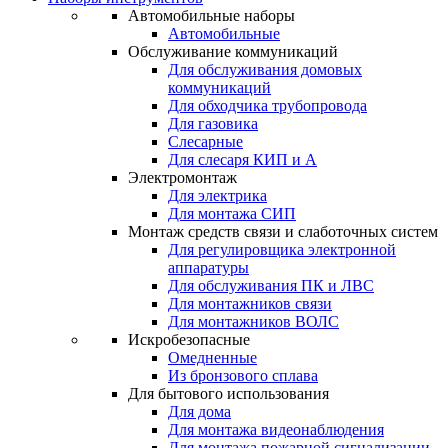
Автомобильные наборы
Автомобильные
Обслуживание коммуникаций
Для обслуживания домовых
коммуникаций
Для обходчика трубопровода
Для газовика
Слесарные
Для слесаря КИП и А
Электромонтаж
Для электрика
Для монтажа СИП
Монтаж средств связи и слаботочных систем
Для регулировщика электронной
аппаратуры
Для обслуживания ПК и ЛВС
Для монтажников связи
Для монтажников ВОЛС
Искробезопасные
Омедненные
Из бронзового сплава
Для бытового использования
Для дома
Для монтажа видеонаблюдения
Для монтажа пожарной сигнализации