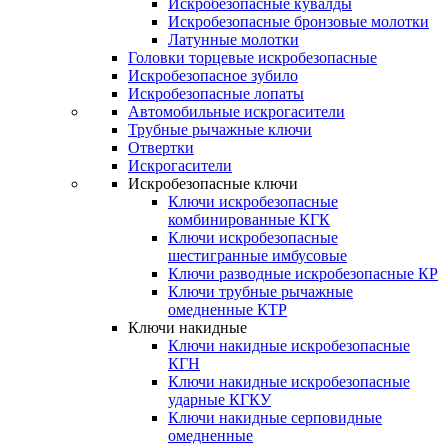
Искробезопасные кувалды
Искробезопасные бронзовые молотки
Латунные молотки
Головки торцевые искробезопасные
Искробезопасное зубило
Искробезопасные лопаты
Автомобильные искрогасители
Трубные рычажные ключи
Отвертки
Искрогасители
Искробезопасные ключи
Ключи искробезопасные
комбинированные КГК
Ключи искробезопасные
шестигранные имбусовые
Ключи разводные искробезопасные КР
Ключи трубные рычажные
омедненные КТР
Ключи накидные
Ключи накидные искробезопасные
КГН
Ключи накидные искробезопасные
ударные КГКУ
Ключи накидные серповидные
омедненные