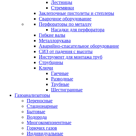
Лестницы
Стремянки
Заклепочные пистолеты и степлеры
Сварочное оборудование
Перфораторы по металлу
Насадки для перфоратора
Гибкие валы
Металлорукава
Аварийно-спасательное оборудование
СИЗ от падения с высоты
Инструмент для монтажа труб
Струбцины
Ключи
Гаечные
Разводные
Трубные
Шестигранные
Газоанализаторы
Переносные
Стационарные
Бытовые
Водорода
Многокомпонентные
Горючих газов
Индивидуальные