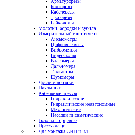
Арматурорезы
Болторезы
Кабелерезы
Тросорезы
Гайколомы
Молотки, бородки и зубила
Измерительный инструмент
Анемометры
Цифровые весы
Виброметры
Видеоскопы
Влагомеры
Дальномера
Тахометры
Шумомеры
Дрели и лобзики
Паяльники
Кабельные прессы
Гидравлические
Гидравлические неавтономные
Механические
Насадки пневматические
Головки торцевые
Пресс-клещи
Для монтажа СИП и ВЛ