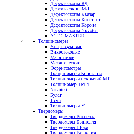
Дефектоскопы ВД
Дефектосокпы МД
Дефектоскопы Квазар
Дефектоскопы Константа
Дефектоскопы Корона
Дефектоскопы Novotest
А1212 MASTER
Толщиномеры
Ультразвуковые
Вихретоковые
Магнитные
Механические
Ферритометры
Толщиномеры Константа
Толщиномеры покрытий МТ
Толщиномер ТМ-4
Novotest
Булат
Тэмп
Толщиномеры УТ
Твердомеры
Твердомеры Роквелла
Твердомеры Бринелля
Твердомеры Шора
Твердомеры Виккерса