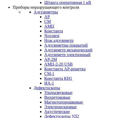
Штанга оперативная 1 кВ
Приборы неразрушающего контроля
Адгезиметры
АР
СМ
АМЦ
Константа
Novotest
Нож адгезиметр
Адгезиметры покрытий
Адгезиметр механический
Адгезиметр электронный
АР-2М
АМЦ-2-20 USB
Константа АР-решетка
СМ-1
Константа КН1
ИА-1
Дефектоскопы
Ультразвуковые
Вихретоковые
Магнитопорошковые
Электроискровые
Акустические
Дефектоскопы УД2