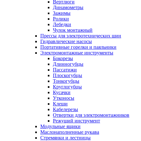
Вертлюги
Динамометры
Зажимы
Ролики
Лебедки
Чулок монтажный
Прессы для электротехнических шин
Гидравлические насосы
Портативные горелки и паяльники
Электромонтажные инструменты
Бокорезы
Длинногубцы
Пассатижи
Плоскогубцы
Тонкогубцы
Круглогубцы
Кусачки
Утконосы
Клещи
Кабелерезы
Отвертки для электромонтажников
Режущий инструмент
Модульные ящики
Маслонаполненные рукава
Стремянки и лестницы