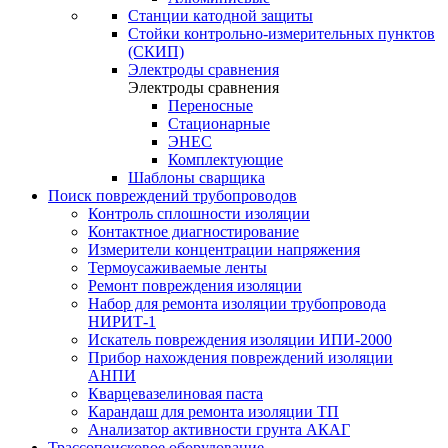
Станции катодной защиты
Стойки контрольно-измерительных пунктов
(СКИП)
Электроды сравнения
Электроды сравнения
Переносные
Стационарные
ЭНЕС
Комплектующие
Шаблоны сварщика
Поиск повреждений трубопроводов
Контроль сплошности изоляции
Контактное диагностирование
Измерители концентрации напряжения
Термоусаживаемые ленты
Ремонт повреждения изоляции
Набор для ремонта изоляции трубопровода
НИРИТ-1
Искатель повреждения изоляции ИПИ-2000
Прибор нахождения повреждений изоляции
АНПИ
Кварцевазелиновая паста
Карандаш для ремонта изоляции ТП
Анализатор активности грунта АКАГ
Трассопоисковое оборудование