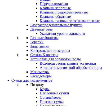
Передавливатели
Клапаны запорные
Клапаны предохранительные
Клапаны обратные
Клапаны газовые электромагнитные
Газораспределительные пункты
Датчики-реле
Указатели уровня жидкости
Газовые фильтры
Горелки
Запальники
Контрольные электроды
Стекла Клингера
Установки для обработки воды
Водоподготовительные установки
Аппараты магнитной обработки воды
Манометры
Расходомеры
Сумки для инструментов
По виду
Баулы
Наплечные сумки
Органайзеры
Поясная сумка
Прочные сумки