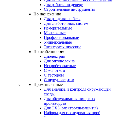
Для работы по дереву
Строительные инструменты
По назначению
Для разделки кабеля
Для слаботочных систем
Измерительные
Монтажные
Профессиональные
Универсальные
Электротехнические
По особенностям
Диэлектрик
Для оптоволокна
Искробезопасные
С молотком
С тестером
С шуруповертом
Промышленные
Для анализа и контроля окружающей
среды
Для обслуживания пищевых
производств
Для ЭХЗ (электрохимзащиты)
Наборы для исследования проб