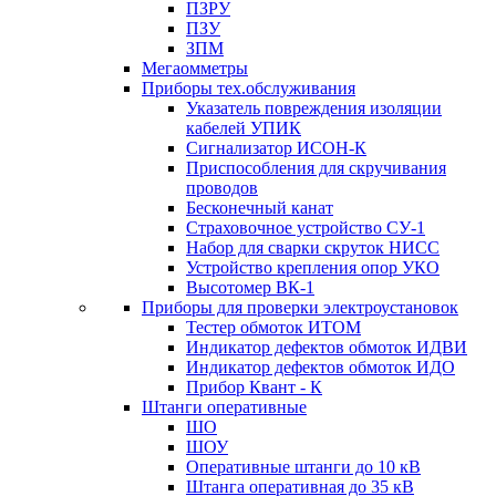
ПЗРУ
ПЗУ
ЗПМ
Мегаомметры
Приборы тех.обслуживания
Указатель повреждения изоляции
кабелей УПИК
Сигнализатор ИСОН-К
Приспособления для скручивания
проводов
Бесконечный канат
Страховочное устройство СУ-1
Набор для сварки скруток НИСС
Устройство крепления опор УКО
Высотомер ВК-1
Приборы для проверки электроустановок
Тестер обмоток ИТОМ
Индикатор дефектов обмоток ИДВИ
Индикатор дефектов обмоток ИДО
Прибор Квант - К
Штанги оперативные
ШО
ШОУ
Оперативные штанги до 10 кВ
Штанга оперативная до 35 кВ