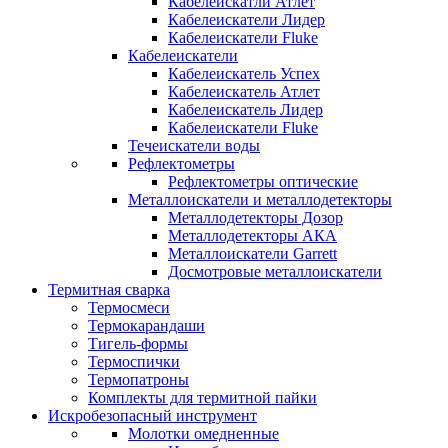
Кабелеискатли Атлет
Кабелеискатели Лидер
Кабелеискатели Fluke
Кабелеискатели
Кабелеискатель Успех
Кабелеискатель Атлет
Кабелеискатель Лидер
Кабелеискатели Fluke
Течеискатели воды
Рефлектометры
Рефлектометры оптические
Металлоискатели и металлодетекторы
Металлодетекторы Дозор
Металлодетекторы АКА
Металлоискатели Garrett
Досмотровые металлоискатели
Термитная сварка
Термосмеси
Термокарандаши
Тигель-формы
Термоспички
Термопатроны
Комплекты для термитной пайки
Искробезопасный инструмент
Молотки омедненные