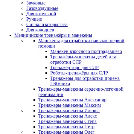
Звуковые
Газовоздушные
Для котельной
Ручные
Сигнализаторы газа
Для колодцев
Медицинские тренажёры и манекены
Манекены для отработки навыков первой
помощи
Манекен взрослого пострадавшего
Тренажёры-манекены детей для
отработки СЛР
Тренажёр торс для СЛР
Роботы-тренажёры для СЛР
Тренажёры для отработки приёма
Геймлиха
Тренажеры-манекены сердечно-легочной
реанимации
Тренажеры-манекены Александр
Тренажеры-манекены Максим
Тренажеры-манекены Илюша
Тренажеры-манекены Алекс
Тренажеры-манекены Степа
Тренажеры-манекены Петр
Тренажеры-манекены Олег