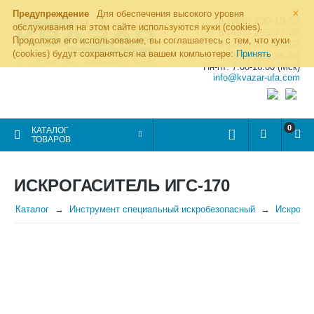
×
Предупреждение
Для обеспечения высокого уровня
8 (800) 700-19-50
обслуживания на этом сайте используются куки (cookies).
8 (495) 255-77-08
Продолжая его использование, вы соглашаетесь с тем, что куки
8 (347) 225-00-52
(cookies) будут сохраняться на вашем компьютере:
Принять
8 (986) 963-95-80
Пн-пт: 7.00-16.00 (Мск)
info@kvazar-ufa.com
0
КАТАЛОГ
ТОВАРОВ
ИСКРОГАСИТЕЛЬ ИГС-170
Каталог
Инструмент специальный искробезопасный
Искрога