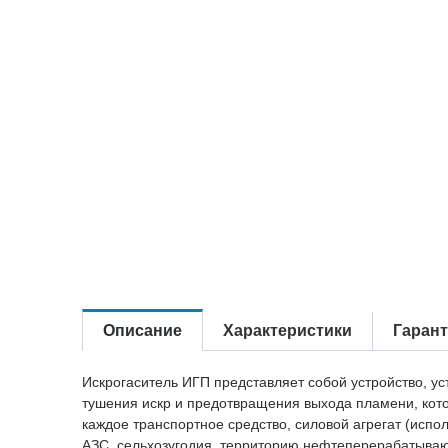
Описание
Характеристики
Гаран
Искрогаситель ИГП представляет собой устройство, у
тушения искр и предотвращения выхода пламени, кото
каждое транспортное средство, силовой агрегат (исп
АЗС, сельхозугодия, территорию нефтеперерабатывающ