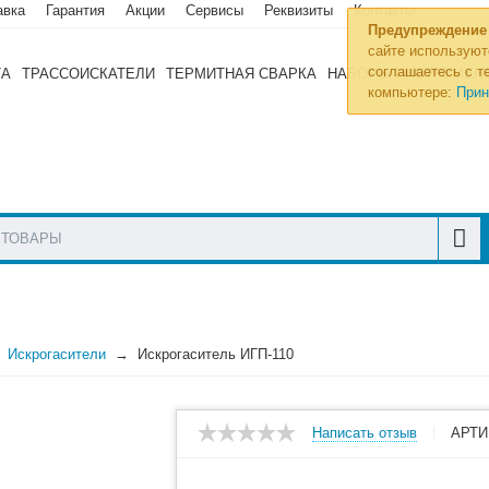
авка
Гарантия
Акции
Сервисы
Реквизиты
Контакты
Предупреждение
сайте используют
соглашаетесь с те
ТА
ТРАССОИСКАТЕЛИ
ТЕРМИТНАЯ СВАРКА
НАБОРЫ ИНСТРУМЕН
компьютере:
Прин
Искрогасители
Искрогаситель ИГП-110
Написать отзыв
АРТИ