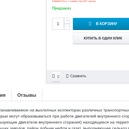
Свяжитесь с нами насчёт цены
Предзаказ
+
В КОРЗИНУ
−
КУПИТЬ В ОДИН КЛИК
Сравнить
тия
Отзывы
станавливаемое на выхлопных коллекторах различных транспортных
рые могут образовываться при работе двигателей внутреннего сго
ользующие двигатели внутреннего сгорания) находящиеся на терри
их заводов, район добычи нефти и газа), выполняющее сельхоз ра