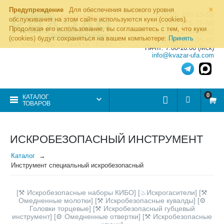
×
Предупреждение
Для обеспечения высокого уровня
8 (800) 700-19-50
обслуживания на этом сайте используются куки (cookies).
8 (495) 255-77-08
Продолжая его использование, вы соглашаетесь с тем, что куки
8 (347) 225-00-52
(cookies) будут сохраняться на вашем компьютере:
Принять
8 (986) 963-95-80
Пн-пт: 7.00-16.00 (Мск)
info@kvazar-ufa.com
0
КАТАЛОГ
ТОВАРОВ
ИСКРОБЕЗОПАСНЫЙ ИНСТРУМЕНТ
Каталог
Инструмент специальный искробезопасный
[⚒
Искробезопасные наборы КИБО
] [♨
Искрогасители
] [⚒
Омедненные молотки
] [⚒
Искробезопасные кувалды
] [⚙
Головки торцевые
] [⚒
Искробезопасный губцевый
инструмент
] [⚙
Омедненные отвертки
] [⚒
Искробезопасные