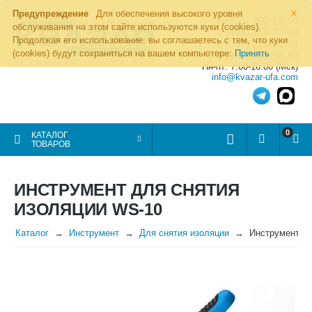
×
Предупреждение
Для обеспечения высокого уровня
8 (800) 700-19-50
обслуживания на этом сайте используются куки (cookies).
8 (495) 255-77-08
Продолжая его использование, вы соглашаетесь с тем, что куки
8 (347) 225-00-52
(cookies) будут сохраняться на вашем компьютере:
Принять
8 (986) 963-95-80
Пн-пт: 7.00-16.00 (Мск)
info@kvazar-ufa.com
0
КАТАЛОГ
ТОВАРОВ
ИНСТРУМЕНТ ДЛЯ СНЯТИЯ
ИЗОЛЯЦИИ WS-10
Каталог
Инструмент
Для снятия изоляции
Инструмент дл