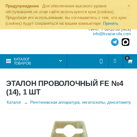
×
Предупреждение
Для обеспечения высокого уровня
8 (800) 700-19-50
обслуживания на этом сайте используются куки (cookies).
8 (495) 255-77-08
Продолжая его использование, вы соглашаетесь с тем, что куки
8 (347) 225-00-52
(cookies) будут сохраняться на вашем компьютере:
Принять
8 (986) 963-95-80
Пн-пт: 7.00-16.00 (Мск)
info@kvazar-ufa.com
0
КАТАЛОГ
ТОВАРОВ
ЭТАЛОН ПРОВОЛОЧНЫЙ FE №4
(14), 1 ШТ
Каталог
Рентгеновская аппаратура, негатоскопы, денситометры