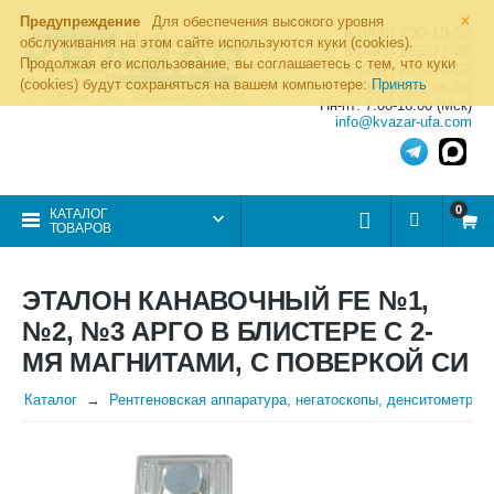
×
Предупреждение
Для обеспечения высокого уровня
8 (800) 700-19-50
обслуживания на этом сайте используются куки (cookies).
8 (495) 255-77-08
Продолжая его использование, вы соглашаетесь с тем, что куки
8 (347) 225-00-52
(cookies) будут сохраняться на вашем компьютере:
Принять
8 (986) 963-95-80
Пн-пт: 7.00-16.00 (Мск)
info@kvazar-ufa.com
0
КАТАЛОГ
ТОВАРОВ
ЭТАЛОН КАНАВОЧНЫЙ FE №1,
№2, №3 АРГО В БЛИСТЕРЕ С 2-
МЯ МАГНИТАМИ, С ПОВЕРКОЙ СИ
Каталог
Рентгеновская аппаратура, негатоскопы, денситометры