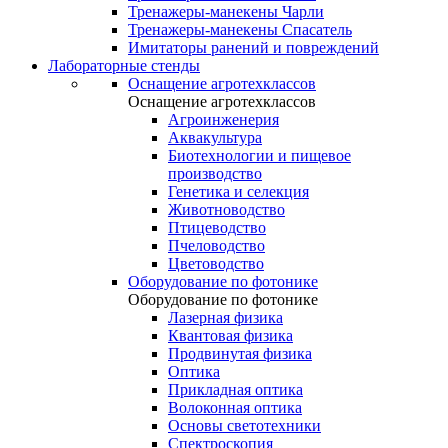
Тренажеры-манекены Чарли
Тренажеры-манекены Спасатель
Имитаторы ранений и повреждений
Лабораторные стенды
Оснащение агротехклассов
Оснащение агротехклассов
Агроинженерия
Аквакультура
Биотехнологии и пищевое
производство
Генетика и селекция
Животноводство
Птицеводство
Пчеловодство
Цветоводство
Оборудование по фотонике
Оборудование по фотонике
Лазерная физика
Квантовая физика
Продвинутая физика
Оптика
Прикладная оптика
Волоконная оптика
Основы светотехники
Спектроскопия