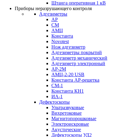
Штанга оперативная 1 кВ
Приборы неразрушающего контроля
Адгезиметры
АР
СМ
АМЦ
Константа
Novotest
Нож адгезиметр
Адгезиметры покрытий
Адгезиметр механический
Адгезиметр электронный
АР-2М
АМЦ-2-20 USB
Константа АР-решетка
СМ-1
Константа КН1
ИА-1
Дефектоскопы
Ультразвуковые
Вихретоковые
Магнитопорошковые
Электроискровые
Акустические
Дефектоскопы УД2