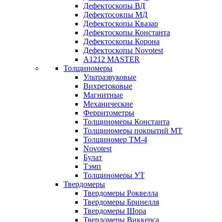
Дефектоскопы ВД
Дефектосокпы МД
Дефектоскопы Квазар
Дефектоскопы Константа
Дефектоскопы Корона
Дефектоскопы Novotest
А1212 MASTER
Толщиномеры
Ультразвуковые
Вихретоковые
Магнитные
Механические
Ферритометры
Толщиномеры Константа
Толщиномеры покрытий МТ
Толщиномер ТМ-4
Novotest
Булат
Тэмп
Толщиномеры УТ
Твердомеры
Твердомеры Роквелла
Твердомеры Бринелля
Твердомеры Шора
Твердомеры Виккерса