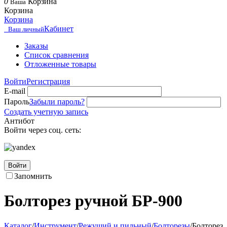
0
Корзина
Ваша
Корзина
Корзина
Кабинет
Ваш личный
Заказы
Список сравнения
Отложенные товары
Войти
Регистрация
E-mail
Пароль
Забыли пароль?
Создать учетную запись
Антибот
Войти через соц. сеть:
Войти
Запомнить
Болторез ручной БР-900
Каталог
/
Инструмент
/
Режущий и пильный
/
Болторезы
/
Болторез