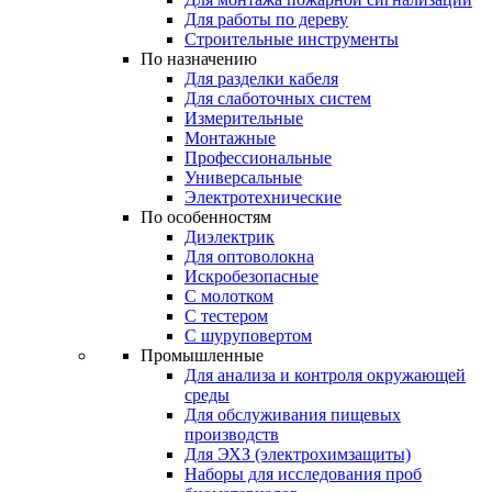
Для работы по дереву
Строительные инструменты
По назначению
Для разделки кабеля
Для слаботочных систем
Измерительные
Монтажные
Профессиональные
Универсальные
Электротехнические
По особенностям
Диэлектрик
Для оптоволокна
Искробезопасные
С молотком
С тестером
С шуруповертом
Промышленные
Для анализа и контроля окружающей
среды
Для обслуживания пищевых
производств
Для ЭХЗ (электрохимзащиты)
Наборы для исследования проб