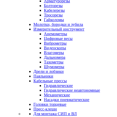
Арматурорезы
Болторезы
Кабелерезы
Тросорезы
Гайколомы
Молотки, бородки и зубила
Измерительный инструмент
Анемометры
Цифровые весы
Виброметры
Видеоскопы
Влагомеры
Дальномера
Тахометры
Шумомеры
Дрели и лобзики
Паяльники
Кабельные прессы
Гидравлические
Гидравлические неавтономные
Механические
Насадки пневматические
Головки торцевые
Пресс-клещи
Для монтажа СИП и ВЛ