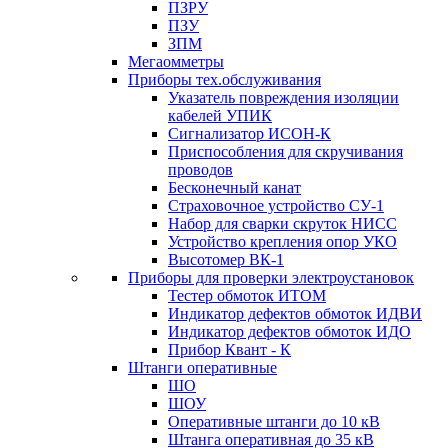
ПЗРУ
ПЗУ
ЗПМ
Мегаомметры
Приборы тех.обслуживания
Указатель повреждения изоляции
кабелей УПИК
Сигнализатор ИСОН-К
Приспособления для скручивания
проводов
Бесконечный канат
Страховочное устройство СУ-1
Набор для сварки скруток НИСС
Устройство крепления опор УКО
Высотомер ВК-1
Приборы для проверки электроустановок
Тестер обмоток ИТОМ
Индикатор дефектов обмоток ИДВИ
Индикатор дефектов обмоток ИДО
Прибор Квант - К
Штанги оперативные
ШО
ШОУ
Оперативные штанги до 10 кВ
Штанга оперативная до 35 кВ