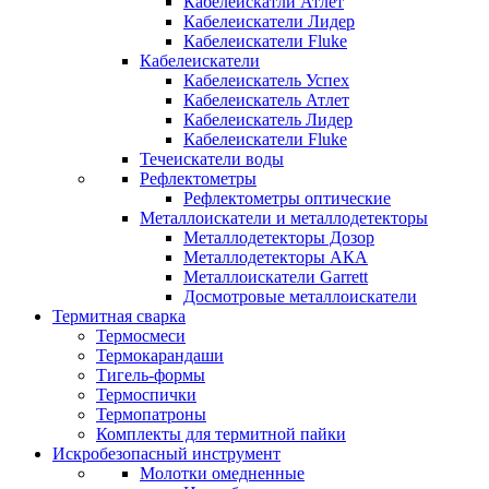
Кабелеискатли Атлет
Кабелеискатели Лидер
Кабелеискатели Fluke
Кабелеискатели
Кабелеискатель Успех
Кабелеискатель Атлет
Кабелеискатель Лидер
Кабелеискатели Fluke
Течеискатели воды
Рефлектометры
Рефлектометры оптические
Металлоискатели и металлодетекторы
Металлодетекторы Дозор
Металлодетекторы АКА
Металлоискатели Garrett
Досмотровые металлоискатели
Термитная сварка
Термосмеси
Термокарандаши
Тигель-формы
Термоспички
Термопатроны
Комплекты для термитной пайки
Искробезопасный инструмент
Молотки омедненные