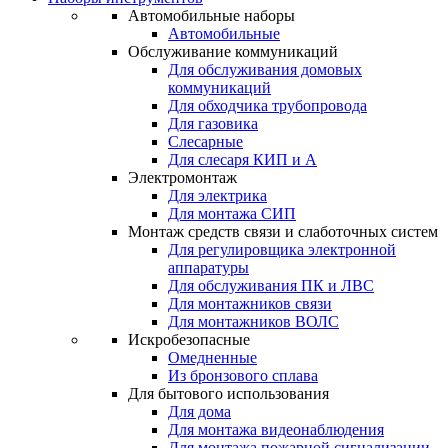
Автомобильные наборы
Автомобильные
Обслуживание коммуникаций
Для обслуживания домовых
коммуникаций
Для обходчика трубопровода
Для газовика
Слесарные
Для слесаря КИП и А
Электромонтаж
Для электрика
Для монтажа СИП
Монтаж средств связи и слаботочных систем
Для регулировщика электронной
аппаратуры
Для обслуживания ПК и ЛВС
Для монтажников связи
Для монтажников ВОЛС
Искробезопасные
Омедненные
Из бронзового сплава
Для бытового использования
Для дома
Для монтажа видеонаблюдения
Для монтажа пожарной сигнализации