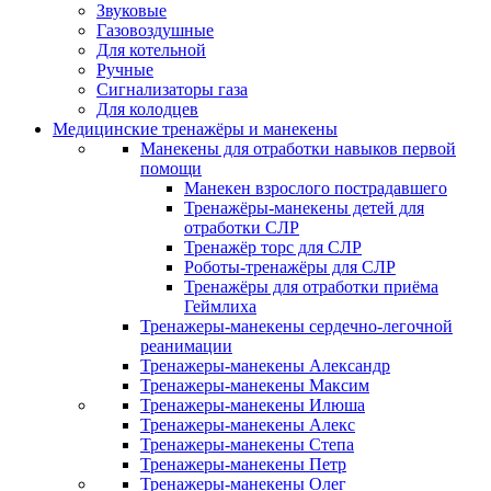
Звуковые
Газовоздушные
Для котельной
Ручные
Сигнализаторы газа
Для колодцев
Медицинские тренажёры и манекены
Манекены для отработки навыков первой
помощи
Манекен взрослого пострадавшего
Тренажёры-манекены детей для
отработки СЛР
Тренажёр торс для СЛР
Роботы-тренажёры для СЛР
Тренажёры для отработки приёма
Геймлиха
Тренажеры-манекены сердечно-легочной
реанимации
Тренажеры-манекены Александр
Тренажеры-манекены Максим
Тренажеры-манекены Илюша
Тренажеры-манекены Алекс
Тренажеры-манекены Степа
Тренажеры-манекены Петр
Тренажеры-манекены Олег