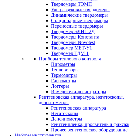
Твердомеры ТЭМП
Ультразвуковые твердомеры
Динамические твердомеры
Стационарные твердомеры
Переносные твердомеры
Твердомер ЭЛИТ-2Д
Твердомеры Константа
Твердомеры Novotest
Твердомер МЕТ-У1
Твердомер ТДМ-1
Приборы теплового контроля
Пирометры
Тепловизоры
Термометры
Гигрометры
Логгеры
Измерители-регистраторы
Рентгеновская аппаратура, негатоскопы,
денситометры
Рентгеновская аппаратура
Негатоскопы
Денсинометры
Рентгенпленка, проявитель и фиксаж
Прочее рентгеновское оборудование
Наборы инструментов