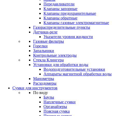
Передавливатели
Клапаны запорные
Клапаны предохранительные
Клапаны обратные
Клапаны газовые электромагнитные
Газораспределительные пункты
Датчики-реле
Указатели уровня жидкости
Газовые фильтры
Горелки
Запальники
Контрольные электроды
Стекла Клингера
Установки для обработки воды
Водоподготовительные установки
Аппараты магнитной обработки воды
Манометры
Расходомеры
Сумки для инструментов
По виду
Баулы
Наплечные сумки
Органайзеры
Поясная сумка
Прочные сумки