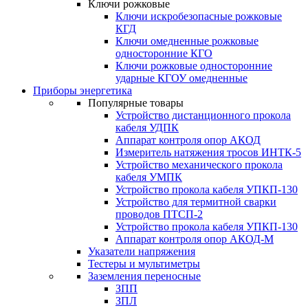
Ключи рожковые
Ключи искробезопасные рожковые
КГД
Ключи омедненные рожковые
односторонние КГО
Ключи рожковые односторонние
ударные КГОУ омедненные
Приборы энергетика
Популярные товары
Устройство дистанционного прокола
кабеля УДПК
Аппарат контроля опор АКОД
Измеритель натяжения тросов ИНТК-5
Устройство механического прокола
кабеля УМПК
Устройство прокола кабеля УПКП-130
Устройство для термитной сварки
проводов ПТСП-2
Устройство прокола кабеля УПКП-130
Аппарат контроля опор АКОД-М
Указатели напряжения
Тестеры и мультиметры
Заземления переносные
ЗПП
ЗПЛ