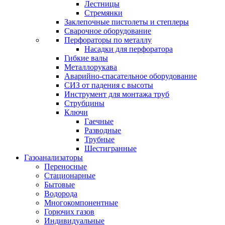
Лестницы
Стремянки
Заклепочные пистолеты и степлеры
Сварочное оборудование
Перфораторы по металлу
Насадки для перфоратора
Гибкие валы
Металлорукава
Аварийно-спасательное оборудование
СИЗ от падения с высоты
Инструмент для монтажа труб
Струбцины
Ключи
Гаечные
Разводные
Трубные
Шестигранные
Газоанализаторы
Переносные
Стационарные
Бытовые
Водорода
Многокомпонентные
Горючих газов
Индивидуальные