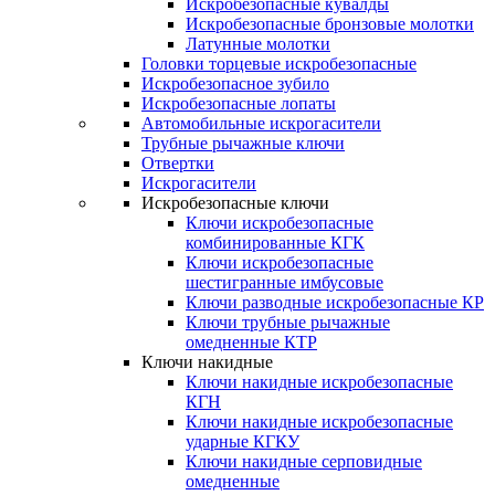
Искробезопасные кувалды
Искробезопасные бронзовые молотки
Латунные молотки
Головки торцевые искробезопасные
Искробезопасное зубило
Искробезопасные лопаты
Автомобильные искрогасители
Трубные рычажные ключи
Отвертки
Искрогасители
Искробезопасные ключи
Ключи искробезопасные
комбинированные КГК
Ключи искробезопасные
шестигранные имбусовые
Ключи разводные искробезопасные КР
Ключи трубные рычажные
омедненные КТР
Ключи накидные
Ключи накидные искробезопасные
КГН
Ключи накидные искробезопасные
ударные КГКУ
Ключи накидные серповидные
омедненные