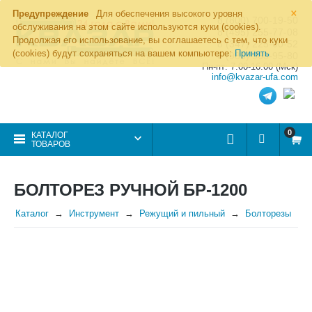
×
Предупреждение
Для обеспечения высокого уровня
8 (800) 700-19-50
обслуживания на этом сайте используются куки (cookies).
8 (495) 255-77-08
Продолжая его использование, вы соглашаетесь с тем, что куки
8 (347) 225-00-52
(cookies) будут сохраняться на вашем компьютере:
Принять
8 (986) 963-95-80
Пн-пт: 7.00-16.00 (Мск)
info@kvazar-ufa.com
0
КАТАЛОГ
ТОВАРОВ
БОЛТОРЕЗ РУЧНОЙ БР-1200
Каталог
Инструмент
Режущий и пильный
Болторезы