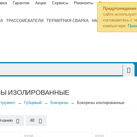
авка
Гарантия
Акции
Сервисы
Реквизиты
Контакты
Предупреждение
сайте используют
соглашаетесь с те
ТА
ТРАССОИСКАТЕЛИ
ТЕРМИТНАЯ СВАРКА
НАБОРЫ ИНСТРУМЕН
компьютере:
Прин
ЗЫ ИЗОЛИРОВАННЫЕ
трумент
Губцевый
Бокорезы
Бокорезы изолированные
лчанию
48
03180
03181