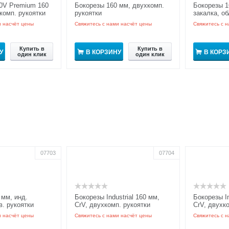
0V Premium 160
Бокорезы 160 мм, двухкомп.
Бокорезы 1
комп. рукоятки
рукоятки
закалка, об
и насчёт цены
Свяжитесь с нами насчёт цены
Свяжитесь с н
Купить в
Купить в
У
В КОРЗИНУ
В КОРЗ
один клик
один клик
07703
07704
 мм, инд.
Бокорезы Industrial 160 мм,
Бокорезы In
в. рукоятки
CrV, двухкомп. рукоятки
CrV, двухк
и насчёт цены
Свяжитесь с нами насчёт цены
Свяжитесь с н