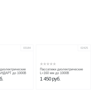
03184
02425
диэлектрические
Пассатижи диэлектрические
АНДАРТ до 1000В
L=160 мм до 1000В
б.
1 450
руб.