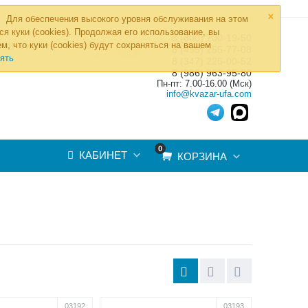
×
Для обеспечения высокого уровня обслуживания на этом
ся куки (cookies). Продолжая его использование, вы
8 (800) 700-19-50
»
м, что куки (cookies) будут сохраняться на вашем
ТОВ
8 (495) 255-77-08
ять
8 (347) 225-00-52
8 (986) 963-95-80
Пн-пт: 7.00-16.00 (Мск)
info@kvazar-ufa.com
0
КАБИНЕТ
КОРЗИНА
03192
03193