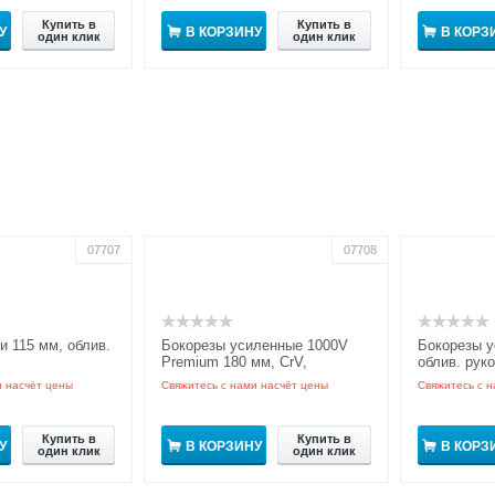
Купить в
Купить в
У
В КОРЗИНУ
В КОРЗ
один клик
один клик
07707
07708
и 115 мм, облив.
Бокорезы усиленные 1000V
Бокорезы у
Premium 180 мм, CrV,
облив. рук
двухкомп. рукоятки
и насчёт цены
Свяжитесь с нами насчёт цены
Свяжитесь с н
Купить в
Купить в
У
В КОРЗИНУ
В КОРЗ
один клик
один клик