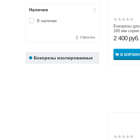
Наличие
В наличии
Бокорезы диэ
160 мм сери
1000В
2 400
руб.
Сбросить
В КОРЗИН
Бокорезы изолированные