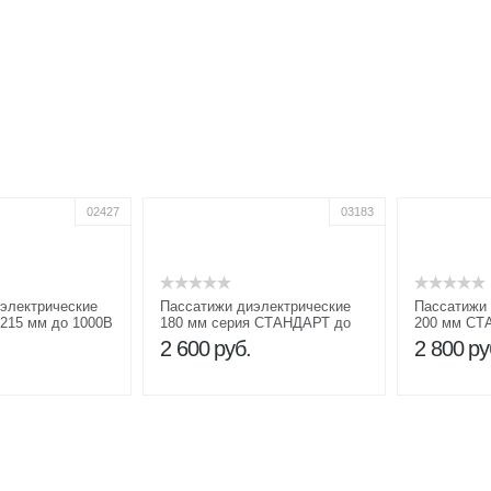
02427
03183
электрические
Пассатижи диэлектрические
Пассатижи 
215 мм до 1000В
180 мм серия СТАНДАРТ до
200 мм СТ
1000В
2 600
руб.
2 800
ру