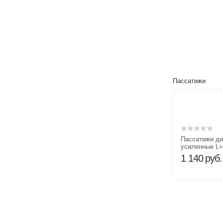
Пассатижи
Пассатижи ди
усиленные L=
1 140
руб.