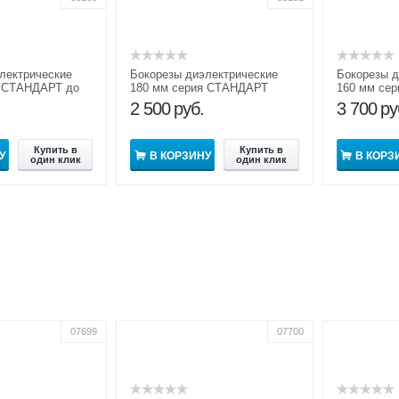
лектрические
Бокорезы диэлектрические
Бокорезы д
я СТАНДАРТ до
180 мм серия СТАНДАРТ
160 мм се
1000В
2 500
руб.
3 700
ру
Купить в
Купить в
У
В КОРЗИНУ
В КОРЗ
один клик
один клик
07699
07700