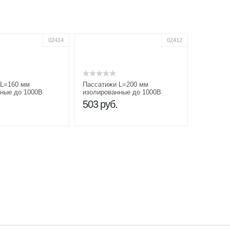
02414
02412
 L=160 мм
Пассатижи L=200 мм
ные до 1000В
изолированные до 1000В
503
руб.