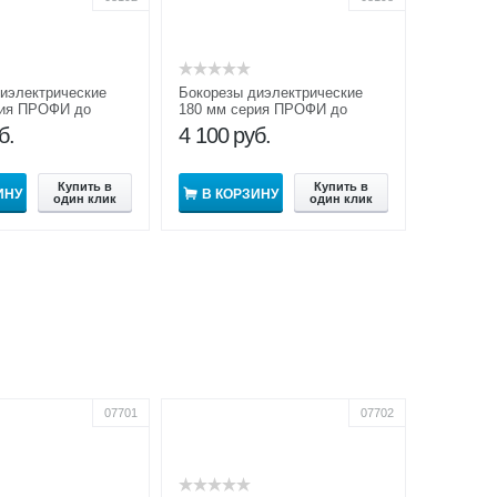
иэлектрические
Бокорезы диэлектрические
рия ПРОФИ до
180 мм серия ПРОФИ до
1000В
б.
4 100
руб.
Купить в
Купить в
ИНУ
В КОРЗИНУ
один клик
один клик
07701
07702