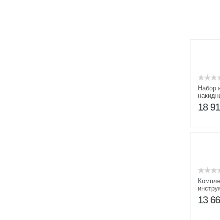
Набор 
накидн
КГН 8-4
18 9
Компле
инстру
13 6