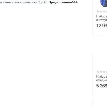
 к нему электрической Э.Д.С.
Продолжение>>>
Набор 
инстру
12 9
Набор 
омедне
ВБ-1
5 36