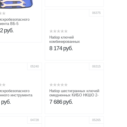
06375
искробезопасного
мента ВБ-5
32
руб.
Набор ключей
комбинированных
омедненных КГК 10-22
8 174
руб.
05240
06315
искробезопасного
Набор шестигранных ключей
нного инструмента
омедненных КИБО НКШО 2-
14 в сумке
8
руб.
7 686
руб.
04728
05265