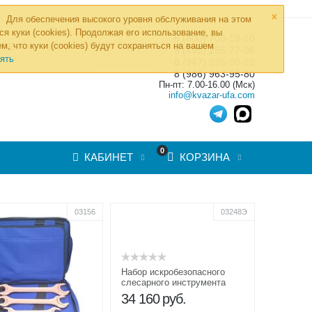
×
Для обеспечения высокого уровня обслуживания на этом
ся куки (cookies). Продолжая его использование, вы
8 (800) 700-19-50
»
м, что куки (cookies) будут сохраняться на вашем
ТОВ
8 (495) 255-77-08
ять
8 (347) 225-00-52
8 (986) 963-95-80
Пн-пт: 7.00-16.00 (Мск)
info@kvazar-ufa.com
0
КАБИНЕТ
КОРЗИНА
03156
03248Э
Набор искробезопасного
слесарного инструмента
НИСИ
34 160
руб.