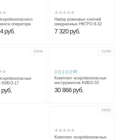
искробезопасного
Набор рожковых ключей
мента оператора
омедненных НКГРО 8-32
 нефти и газа ДНГ
24
руб.
7 320
руб.
сальный
02646
01859
(2)
Комплект искробезопасных
искробезопасных
инструментов КИБО-33
к КИБО-17
30 866
руб.
0
руб.
04091
Комплект искробезопасных