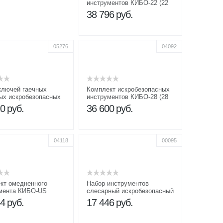
инструментов КИБО-22 (22
предмета)
38 796
руб.
05276
04092
ключей гаечных
Комплект искробезопасных
ых искробезопасных
инструментов КИБО-28 (28
6 мм (12 шт.)
предметов)
10
руб.
36 600
руб.
04118
00095
кт омедненного
Набор инструментов
мента КИБО-US
слесарный искробезопасный
КИБО-18
64
руб.
17 446
руб.