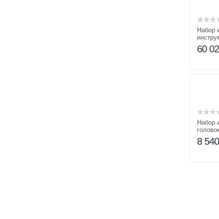
Набор 
инстру
добычи
60 0
универ
Набор 
голово
8 54