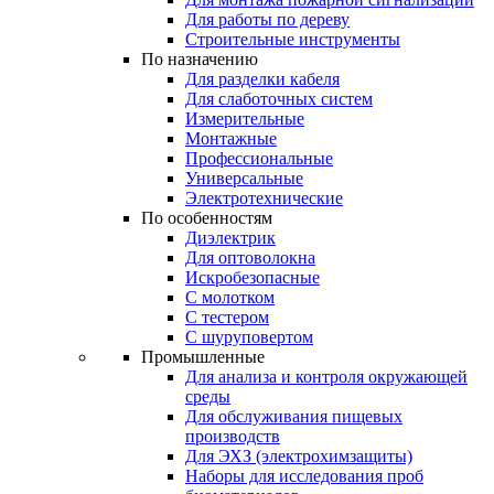
Для работы по дереву
Строительные инструменты
По назначению
Для разделки кабеля
Для слаботочных систем
Измерительные
Монтажные
Профессиональные
Универсальные
Электротехнические
По особенностям
Диэлектрик
Для оптоволокна
Искробезопасные
С молотком
С тестером
С шуруповертом
Промышленные
Для анализа и контроля окружающей
среды
Для обслуживания пищевых
производств
Для ЭХЗ (электрохимзащиты)
Наборы для исследования проб