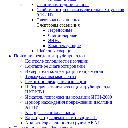
Станции катодной защиты
Стойки контрольно-измерительных пунктов
(СКИП)
Электроды сравнения
Электроды сравнения
Переносные
Стационарные
ЭНЕС
Комплектующие
Шаблоны сварщика
Поиск повреждений трубопроводов
Контроль сплошности изоляции
Контактное диагностирование
Измерители концентрации напряжения
Термоусаживаемые ленты
Ремонт повреждения изоляции
Набор для ремонта изоляции трубопровода
НИРИТ-1
Искатель повреждения изоляции ИПИ-2000
Прибор нахождения повреждений изоляции
АНПИ
Кварцевазелиновая паста
Карандаш для ремонта изоляции ТП
Анализатор активности грунта АКАГ
Трассопоисковое оборудование