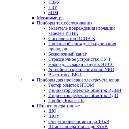
ПЗРУ
ПЗУ
ЗПМ
Мегаомметры
Приборы тех.обслуживания
Указатель повреждения изоляции
кабелей УПИК
Сигнализатор ИСОН-К
Приспособления для скручивания
проводов
Бесконечный канат
Страховочное устройство СУ-1
Набор для сварки скруток НИСС
Устройство крепления опор УКО
Высотомер ВК-1
Приборы для проверки электроустановок
Тестер обмоток ИТОМ
Индикатор дефектов обмоток ИДВИ
Индикатор дефектов обмоток ИДО
Прибор Квант - К
Штанги оперативные
ШО
ШОУ
Оперативные штанги до 10 кВ
Штанга оперативная до 35 кВ