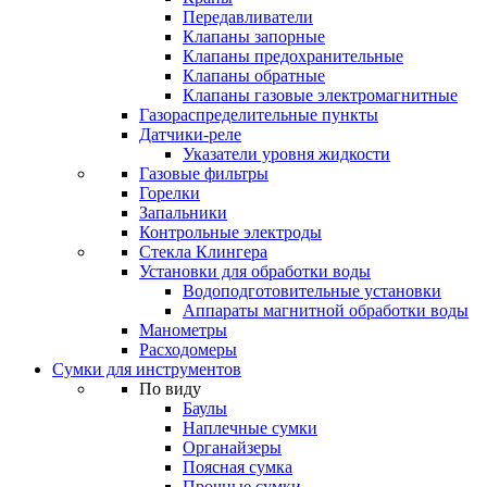
Передавливатели
Клапаны запорные
Клапаны предохранительные
Клапаны обратные
Клапаны газовые электромагнитные
Газораспределительные пункты
Датчики-реле
Указатели уровня жидкости
Газовые фильтры
Горелки
Запальники
Контрольные электроды
Стекла Клингера
Установки для обработки воды
Водоподготовительные установки
Аппараты магнитной обработки воды
Манометры
Расходомеры
Сумки для инструментов
По виду
Баулы
Наплечные сумки
Органайзеры
Поясная сумка
Прочные сумки