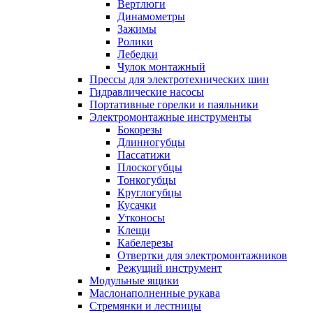
Вертлюги
Динамометры
Зажимы
Ролики
Лебедки
Чулок монтажный
Прессы для электротехнических шин
Гидравлические насосы
Портативные горелки и паяльники
Электромонтажные инструменты
Бокорезы
Длинногубцы
Пассатижи
Плоскогубцы
Тонкогубцы
Круглогубцы
Кусачки
Утконосы
Клещи
Кабелерезы
Отвертки для электромонтажников
Режущий инструмент
Модульные ящики
Маслонаполненные рукава
Стремянки и лестницы