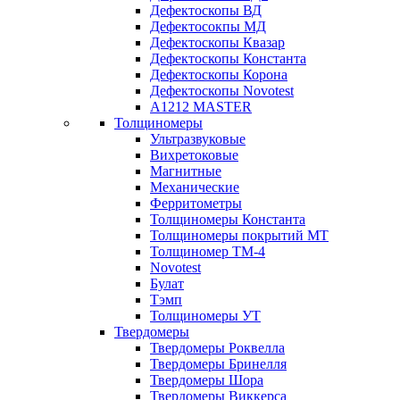
Дефектоскопы ВД
Дефектосокпы МД
Дефектоскопы Квазар
Дефектоскопы Константа
Дефектоскопы Корона
Дефектоскопы Novotest
А1212 MASTER
Толщиномеры
Ультразвуковые
Вихретоковые
Магнитные
Механические
Ферритометры
Толщиномеры Константа
Толщиномеры покрытий МТ
Толщиномер ТМ-4
Novotest
Булат
Тэмп
Толщиномеры УТ
Твердомеры
Твердомеры Роквелла
Твердомеры Бринелля
Твердомеры Шора
Твердомеры Виккерса