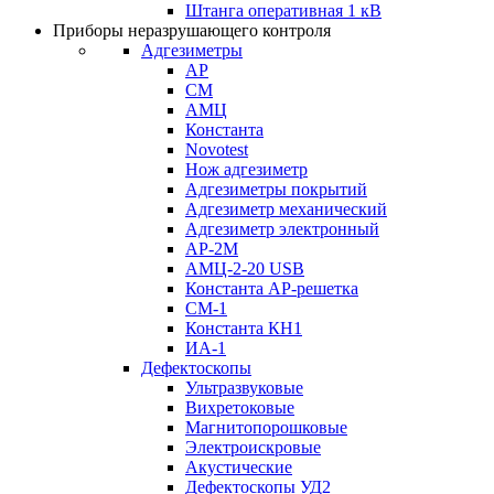
Штанга оперативная 1 кВ
Приборы неразрушающего контроля
Адгезиметры
АР
СМ
АМЦ
Константа
Novotest
Нож адгезиметр
Адгезиметры покрытий
Адгезиметр механический
Адгезиметр электронный
АР-2М
АМЦ-2-20 USB
Константа АР-решетка
СМ-1
Константа КН1
ИА-1
Дефектоскопы
Ультразвуковые
Вихретоковые
Магнитопорошковые
Электроискровые
Акустические
Дефектоскопы УД2