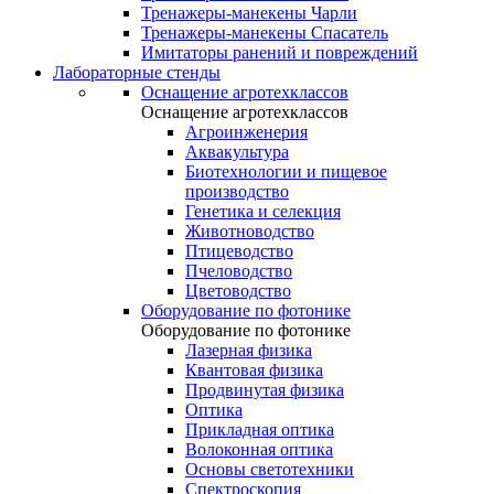
Тренажеры-манекены Чарли
Тренажеры-манекены Спасатель
Имитаторы ранений и повреждений
Лабораторные стенды
Оснащение агротехклассов
Оснащение агротехклассов
Агроинженерия
Аквакультура
Биотехнологии и пищевое
производство
Генетика и селекция
Животноводство
Птицеводство
Пчеловодство
Цветоводство
Оборудование по фотонике
Оборудование по фотонике
Лазерная физика
Квантовая физика
Продвинутая физика
Оптика
Прикладная оптика
Волоконная оптика
Основы светотехники
Спектроскопия