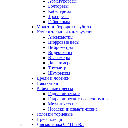
Арматурорезы
Болторезы
Кабелерезы
Тросорезы
Гайколомы
Молотки, бородки и зубила
Измерительный инструмент
Анемометры
Цифровые весы
Виброметры
Видеоскопы
Влагомеры
Дальномера
Тахометры
Шумомеры
Дрели и лобзики
Паяльники
Кабельные прессы
Гидравлические
Гидравлические неавтономные
Механические
Насадки пневматические
Головки торцевые
Пресс-клещи
Для монтажа СИП и ВЛ