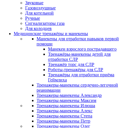
Звуковые
Газовоздушные
Для котельной
Ручные
Сигнализаторы газа
Для колодцев
Медицинские тренажёры и манекены
Манекены для отработки навыков первой
помощи
Манекен взрослого пострадавшего
Тренажёры-манекены детей для
отработки СЛР
Тренажёр торс для СЛР
Роботы-тренажёры для СЛР
Тренажёры для отработки приёма
Геймлиха
Тренажеры-манекены сердечно-легочной
реанимации
Тренажеры-манекены Александр
Тренажеры-манекены Максим
Тренажеры-манекены Илюша
Тренажеры-манекены Алекс
Тренажеры-манекены Степа
Тренажеры-манекены Петр
Тренажеры-манекены Олег