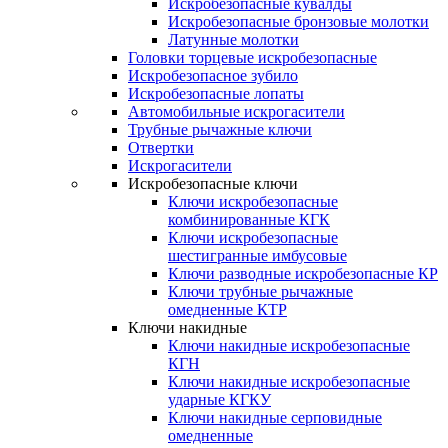
Искробезопасные кувалды
Искробезопасные бронзовые молотки
Латунные молотки
Головки торцевые искробезопасные
Искробезопасное зубило
Искробезопасные лопаты
Автомобильные искрогасители
Трубные рычажные ключи
Отвертки
Искрогасители
Искробезопасные ключи
Ключи искробезопасные
комбинированные КГК
Ключи искробезопасные
шестигранные имбусовые
Ключи разводные искробезопасные КР
Ключи трубные рычажные
омедненные КТР
Ключи накидные
Ключи накидные искробезопасные
КГН
Ключи накидные искробезопасные
ударные КГКУ
Ключи накидные серповидные
омедненные