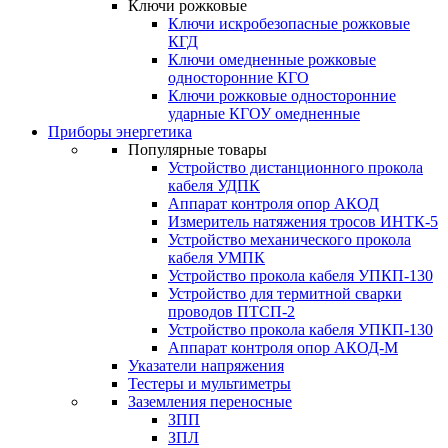
Ключи рожковые
Ключи искробезопасные рожковые
КГД
Ключи омедненные рожковые
односторонние КГО
Ключи рожковые односторонние
ударные КГОУ омедненные
Приборы энергетика
Популярные товары
Устройство дистанционного прокола
кабеля УДПК
Аппарат контроля опор АКОД
Измеритель натяжения тросов ИНТК-5
Устройство механического прокола
кабеля УМПК
Устройство прокола кабеля УПКП-130
Устройство для термитной сварки
проводов ПТСП-2
Устройство прокола кабеля УПКП-130
Аппарат контроля опор АКОД-М
Указатели напряжения
Тестеры и мультиметры
Заземления переносные
ЗПП
ЗПЛ