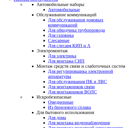
Автомобильные наборы
Автомобильные
Обслуживание коммуникаций
Для обслуживания домовых
коммуникаций
Для обходчика трубопровода
Для газовика
Слесарные
Для слесаря КИП и А
Электромонтаж
Для электрика
Для монтажа СИП
Монтаж средств связи и слаботочных систем
Для регулировщика электронной
аппаратуры
Для обслуживания ПК и ЛВС
Для монтажников связи
Для монтажников ВОЛС
Искробезопасные
Омедненные
Из бронзового сплава
Для бытового использования
Для дома
Для монтажа видеонаблюдения
Для монтажа пожарной сигнализации