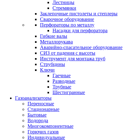
Лестницы
Стремянки
Заклепочные пистолеты и степлеры
Сварочное оборудование
Перфораторы по металлу
Насадки для перфоратора
Гибкие валы
Металлорукава
Аварийно-спасательное оборудование
СИЗ от падения с высоты
Инструмент для монтажа труб
Струбцины
Ключи
Гаечные
Разводные
Трубные
Шестигранные
Газоанализаторы
Переносные
Стационарные
Бытовые
Водорода
Многокомпонентные
Горючих газов
Индивидуальные