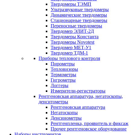
Твердомеры ТЭМП
Ультразвуковые твердомеры
Динамические твердомеры
Стационарные твердомеры
Переносные твердомеры
Твердомер ЭЛИТ-2Д
Твердомеры Константа
Твердомеры Novotest
Твердомер МЕТ-У1
Твердомер ТДМ-1
Приборы теплового контроля
Пирометры
Тепловизоры
Термометры
Гигрометры
Логгеры
Измерители-регистраторы
Рентгеновская аппаратура, негатоскопы,
денситометры
Рентгеновская аппаратура
Негатоскопы
Денсинометры
Рентгенпленка, проявитель и фиксаж
Прочее рентгеновское оборудование
Наборы инструментов