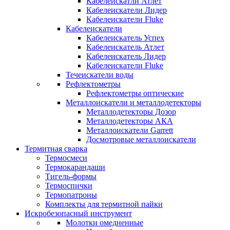
Кабелеискатли Атлет
Кабелеискатели Лидер
Кабелеискатели Fluke
Кабелеискатели
Кабелеискатель Успех
Кабелеискатель Атлет
Кабелеискатель Лидер
Кабелеискатели Fluke
Течеискатели воды
Рефлектометры
Рефлектометры оптические
Металлоискатели и металлодетекторы
Металлодетекторы Дозор
Металлодетекторы АКА
Металлоискатели Garrett
Досмотровые металлоискатели
Термитная сварка
Термосмеси
Термокарандаши
Тигель-формы
Термоспички
Термопатроны
Комплекты для термитной пайки
Искробезопасный инструмент
Молотки омедненные