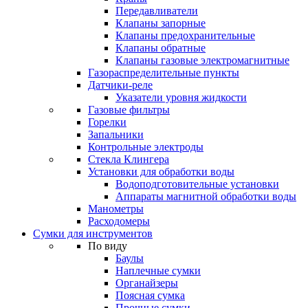
Передавливатели
Клапаны запорные
Клапаны предохранительные
Клапаны обратные
Клапаны газовые электромагнитные
Газораспределительные пункты
Датчики-реле
Указатели уровня жидкости
Газовые фильтры
Горелки
Запальники
Контрольные электроды
Стекла Клингера
Установки для обработки воды
Водоподготовительные установки
Аппараты магнитной обработки воды
Манометры
Расходомеры
Сумки для инструментов
По виду
Баулы
Наплечные сумки
Органайзеры
Поясная сумка
Прочные сумки