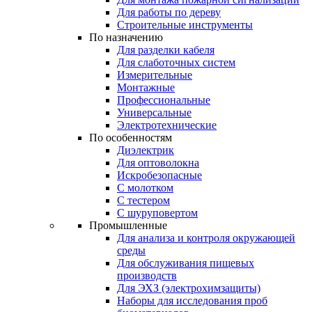
Для работы по дереву
Строительные инструменты
По назначению
Для разделки кабеля
Для слаботочных систем
Измерительные
Монтажные
Профессиональные
Универсальные
Электротехнические
По особенностям
Диэлектрик
Для оптоволокна
Искробезопасные
С молотком
С тестером
С шуруповертом
Промышленные
Для анализа и контроля окружающей
среды
Для обслуживания пищевых
производств
Для ЭХЗ (электрохимзащиты)
Наборы для исследования проб