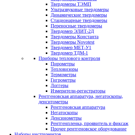
Твердомеры ТЭМП
Ультразвуковые твердомеры
Динамические твердомеры
Стационарные твердомеры
Переносные твердомеры
Твердомер ЭЛИТ-2Д
Твердомеры Константа
Твердомеры Novotest
Твердомер МЕТ-У1
Твердомер ТДМ-1
Приборы теплового контроля
Пирометры
Тепловизоры
Термометры
Гигрометры
Логгеры
Измерители-регистраторы
Рентгеновская аппаратура, негатоскопы,
денситометры
Рентгеновская аппаратура
Негатоскопы
Денсинометры
Рентгенпленка, проявитель и фиксаж
Прочее рентгеновское оборудование
Наборы инструментов