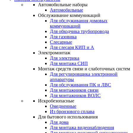
Автомобильные наборы
Автомобильные
Обслуживание коммуникаций
Для обслуживания домовых
коммуникаций
Для обходчика трубопровода
Для газовика
Слесарные
Для слесаря КИП и А
Электромонтаж
Для электрика
Для монтажа СИП
Монтаж средств связи и слаботочных систем
Для регулировщика электронной
аппаратуры
Для обслуживания ПК и ЛВС
Для монтажников связи
Для монтажников ВОЛС
Искробезопасные
Омедненные
Из бронзового сплава
Для бытового использования
Для дома
Для монтажа видеонаблюдения
Для монтажа пожарной сигнализации