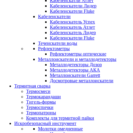
Кабелеискатли Атлет
Кабелеискатели Лидер
Кабелеискатели Fluke
Кабелеискатели
Кабелеискатель Успех
Кабелеискатель Атлет
Кабелеискатель Лидер
Кабелеискатели Fluke
Течеискатели воды
Рефлектометры
Рефлектометры оптические
Металлоискатели и металлодетекторы
Металлодетекторы Дозор
Металлодетекторы АКА
Металлоискатели Garrett
Досмотровые металлоискатели
Термитная сварка
Термосмеси
Термокарандаши
Тигель-формы
Термоспички
Термопатроны
Комплекты для термитной пайки
Искробезопасный инструмент
Молотки омедненные