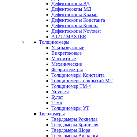
Дефектоскопы ВД
Дефектосокпы МД
Дефектоскопы Квазар
Дефектоскопы Константа
Дефектоскопы Корона
Дефектоскопы Novotest
А1212 MASTER
Толщиномеры
Ультразвуковые
Вихретоковые
Магнитные
Механические
Ферритометры
Толщиномеры Константа
Толщиномеры покрытий МТ
Толщиномер ТМ-4
Novotest
Булат
Тэмп
Толщиномеры УТ
Твердомеры
Твердомеры Роквелла
Твердомеры Бринелля
Твердомеры Шора
Твердомеры Виккерса