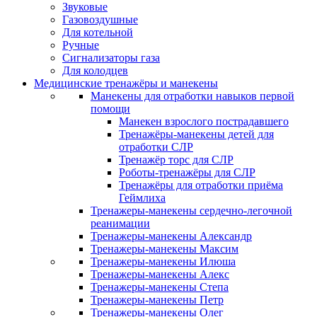
Звуковые
Газовоздушные
Для котельной
Ручные
Сигнализаторы газа
Для колодцев
Медицинские тренажёры и манекены
Манекены для отработки навыков первой
помощи
Манекен взрослого пострадавшего
Тренажёры-манекены детей для
отработки СЛР
Тренажёр торс для СЛР
Роботы-тренажёры для СЛР
Тренажёры для отработки приёма
Геймлиха
Тренажеры-манекены сердечно-легочной
реанимации
Тренажеры-манекены Александр
Тренажеры-манекены Максим
Тренажеры-манекены Илюша
Тренажеры-манекены Алекс
Тренажеры-манекены Степа
Тренажеры-манекены Петр
Тренажеры-манекены Олег