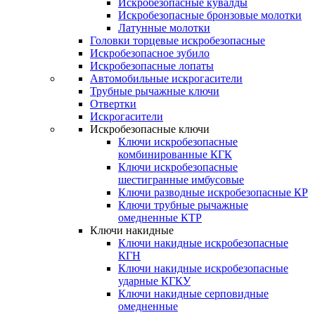
Искробезопасные кувалды
Искробезопасные бронзовые молотки
Латунные молотки
Головки торцевые искробезопасные
Искробезопасное зубило
Искробезопасные лопаты
Автомобильные искрогасители
Трубные рычажные ключи
Отвертки
Искрогасители
Искробезопасные ключи
Ключи искробезопасные
комбинированные КГК
Ключи искробезопасные
шестигранные имбусовые
Ключи разводные искробезопасные КР
Ключи трубные рычажные
омедненные КТР
Ключи накидные
Ключи накидные искробезопасные
КГН
Ключи накидные искробезопасные
ударные КГКУ
Ключи накидные серповидные
омедненные