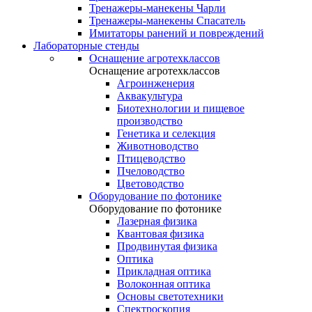
Тренажеры-манекены Чарли
Тренажеры-манекены Спасатель
Имитаторы ранений и повреждений
Лабораторные стенды
Оснащение агротехклассов
Оснащение агротехклассов
Агроинженерия
Аквакультура
Биотехнологии и пищевое
производство
Генетика и селекция
Животноводство
Птицеводство
Пчеловодство
Цветоводство
Оборудование по фотонике
Оборудование по фотонике
Лазерная физика
Квантовая физика
Продвинутая физика
Оптика
Прикладная оптика
Волоконная оптика
Основы светотехники
Спектроскопия