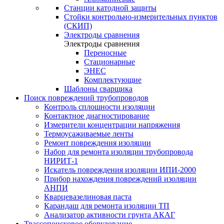
Станции катодной защиты
Стойки контрольно-измерительных пунктов
(СКИП)
Электроды сравнения
Электроды сравнения
Переносные
Стационарные
ЭНЕС
Комплектующие
Шаблоны сварщика
Поиск повреждений трубопроводов
Контроль сплошности изоляции
Контактное диагностирование
Измерители концентрации напряжения
Термоусаживаемые ленты
Ремонт повреждения изоляции
Набор для ремонта изоляции трубопровода
НИРИТ-1
Искатель повреждения изоляции ИПИ-2000
Прибор нахождения повреждений изоляции
АНПИ
Кварцевазелиновая паста
Карандаш для ремонта изоляции ТП
Анализатор активности грунта АКАГ
Трассопоисковое оборудование