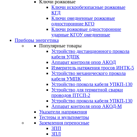
Ключи рожковые
Ключи искробезопасные рожковые
КГД
Ключи омедненные рожковые
односторонние КГО
Ключи рожковые односторонние
ударные КГОУ омедненные
Приборы энергетика
Популярные товары
Устройство дистанционного прокола
кабеля УДПК
Аппарат контроля опор АКОД
Измеритель натяжения тросов ИНТК-5
Устройство механического прокола
кабеля УМПК
Устройство прокола кабеля УПКП-130
Устройство для термитной сварки
проводов ПТСП-2
Устройство прокола кабеля УПКП-130
Аппарат контроля опор АКОД-М
Указатели напряжения
Тестеры и мультиметры
Заземления переносные
ЗПП
ЗПЛ