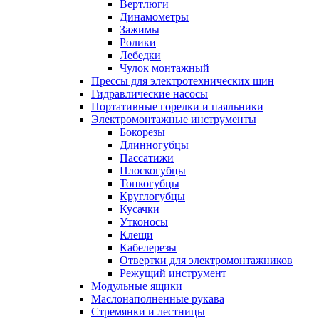
Вертлюги
Динамометры
Зажимы
Ролики
Лебедки
Чулок монтажный
Прессы для электротехнических шин
Гидравлические насосы
Портативные горелки и паяльники
Электромонтажные инструменты
Бокорезы
Длинногубцы
Пассатижи
Плоскогубцы
Тонкогубцы
Круглогубцы
Кусачки
Утконосы
Клещи
Кабелерезы
Отвертки для электромонтажников
Режущий инструмент
Модульные ящики
Маслонаполненные рукава
Стремянки и лестницы