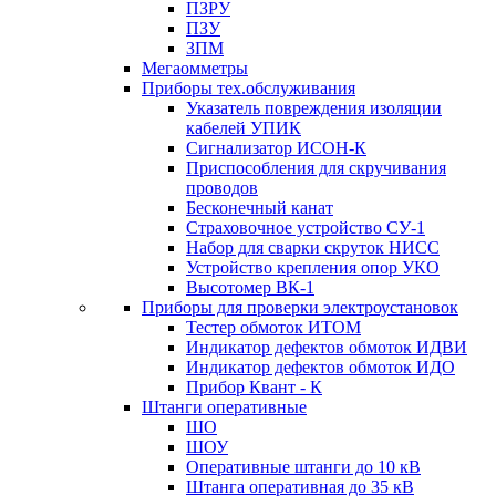
ПЗРУ
ПЗУ
ЗПМ
Мегаомметры
Приборы тех.обслуживания
Указатель повреждения изоляции
кабелей УПИК
Сигнализатор ИСОН-К
Приспособления для скручивания
проводов
Бесконечный канат
Страховочное устройство СУ-1
Набор для сварки скруток НИСС
Устройство крепления опор УКО
Высотомер ВК-1
Приборы для проверки электроустановок
Тестер обмоток ИТОМ
Индикатор дефектов обмоток ИДВИ
Индикатор дефектов обмоток ИДО
Прибор Квант - К
Штанги оперативные
ШО
ШОУ
Оперативные штанги до 10 кВ
Штанга оперативная до 35 кВ