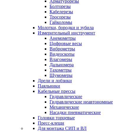
Арматурорезы
Болторезы
Кабелерезы
Тросорезы
Гайколомы
Молотки, бородки и зубила
Измерительный инструмент
Анемометры
Цифровые весы
Виброметры
Видеоскопы
Влагомеры
Дальномера
Тахометры
Шумомеры
Дрели и лобзики
Паяльники
Кабельные прессы
Гидравлические
Гидравлические неавтономные
Механические
Насадки пневматические
Головки торцевые
Пресс-клещи
Для монтажа СИП и ВЛ