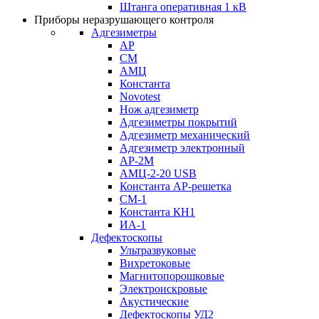
Штанга оперативная 1 кВ
Приборы неразрушающего контроля
Адгезиметры
АР
СМ
АМЦ
Константа
Novotest
Нож адгезиметр
Адгезиметры покрытий
Адгезиметр механический
Адгезиметр электронный
АР-2М
АМЦ-2-20 USB
Константа АР-решетка
СМ-1
Константа КН1
ИА-1
Дефектоскопы
Ультразвуковые
Вихретоковые
Магнитопорошковые
Электроискровые
Акустические
Дефектоскопы УД2