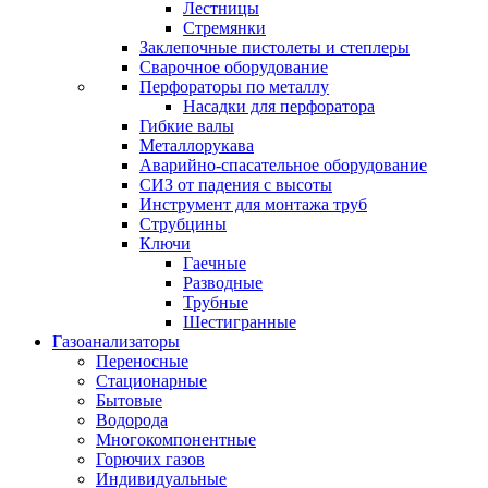
Лестницы
Стремянки
Заклепочные пистолеты и степлеры
Сварочное оборудование
Перфораторы по металлу
Насадки для перфоратора
Гибкие валы
Металлорукава
Аварийно-спасательное оборудование
СИЗ от падения с высоты
Инструмент для монтажа труб
Струбцины
Ключи
Гаечные
Разводные
Трубные
Шестигранные
Газоанализаторы
Переносные
Стационарные
Бытовые
Водорода
Многокомпонентные
Горючих газов
Индивидуальные